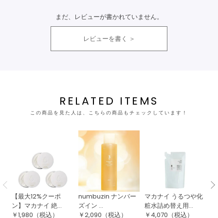
まだ、レビューが書かれていません。
レビューを書く
RELATED ITEMS
この商品を見た人は、こちらの商品もチェックしています！
【最大12%クーポ
numbuzin ナンバー
マカナイ うるつや化
【
ン】マカナイ 絶...
ズイン ...
粧水詰め替え用...
ン
￥
1,980
（税込）
￥
2,090
（税込）
￥
4,070
（税込）
￥