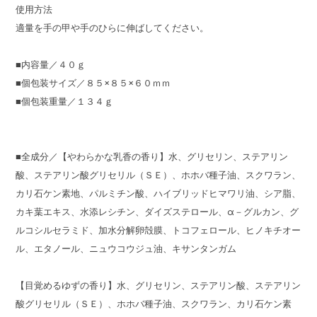
使用方法
適量を手の甲や手のひらに伸ばしてください。
■内容量／４０ｇ
■個包装サイズ／８５×８５×６０ｍｍ
■個包装重量／１３４ｇ
■全成分／【やわらかな乳香の香り】水、グリセリン、ステアリン
酸、ステアリン酸グリセリル（ＳＥ）、ホホバ種子油、スクワラン、
カリ石ケン素地、パルミチン酸、ハイブリッドヒマワリ油、シア脂、
カキ葉エキス、水添レシチン、ダイズステロール、α－グルカン、グ
ルコシルセラミド、加水分解卵殻膜、トコフェロール、ヒノキチオー
ル、エタノール、ニュウコウジュ油、キサンタンガム
【目覚めるゆずの香り】水、グリセリン、ステアリン酸、ステアリン
酸グリセリル（ＳＥ）、ホホバ種子油、スクワラン、カリ石ケン素