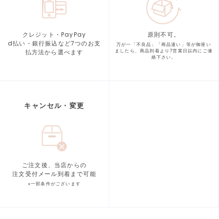
クレジット・PayPay
原則不可。
d払い・銀行振込など7つの
お支
万が一「不良品」「商品違い」等が
御座い
払方法から選べます
ましたら、商品到着より
7営業日以内にご連
絡下さい。
キャンセル・変更
ご注文後、当店からの
注文受付メール到着まで可能
※一部条件がございます