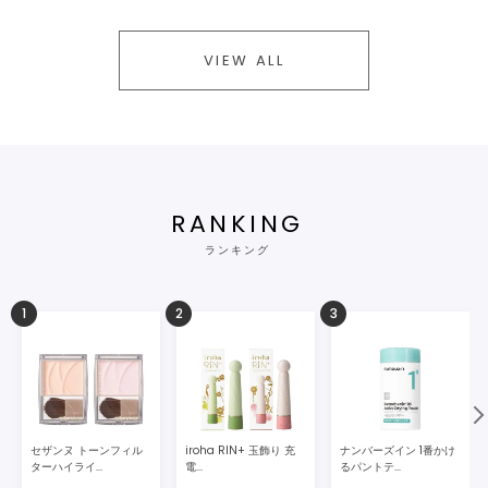
VIEW ALL
RANKING
ランキング
1
2
3
セザンヌ トーンフィル
iroha RIN+ 玉飾り 充
ナンバーズイン 1番かけ
ターハイライ...
電...
るパントテ...