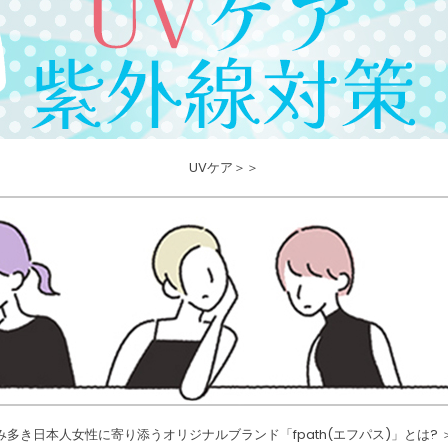
UVケア＞＞
み多き日本人女性に寄り添うオリジナルブランド「fpath(エフパス)」とは? 