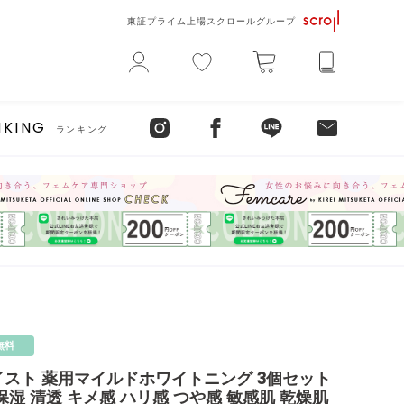
東証プライム上場スクロールグループ
NKING
ランキング
無料
イスト 薬用マイルドホワイトニング 3個セット
保湿 清透 キメ感 ハリ感 つや感 敏感肌 乾燥肌