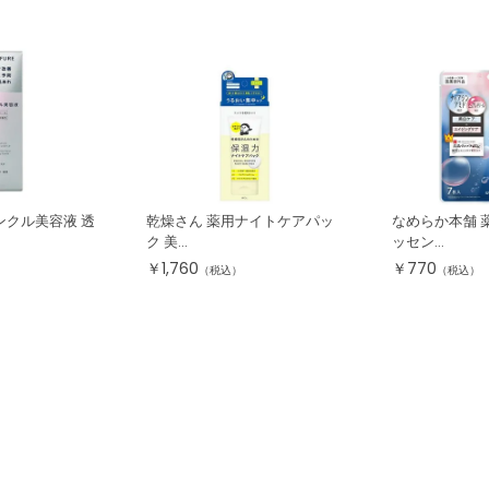
ンクル美容液 透
乾燥さん 薬用ナイトケアパッ
なめらか本舗 
ク 美...
ッセン...
￥
1,760
￥
770
）
（税込）
（税込）