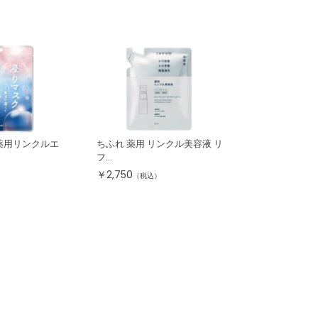
薬用リンクルエ
ちふれ 薬用 リンクル美容液 リ
フ...
￥
2,750
（税込）