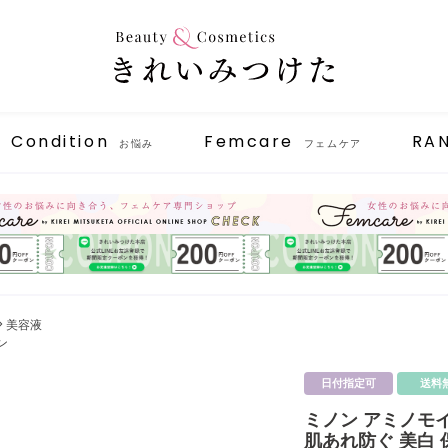
Condition
Femcare
RA
お悩み
フェムケア
美容液
ン
日付指定可
送料
ミノン アミノモ
肌あれ防ぐ 美白 