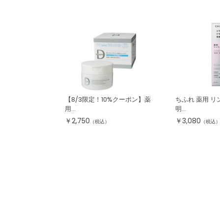
【8/3限定！10%クーポン】薬
ちふれ 薬用 リ
用...
明...
￥
2,750
￥
3,080
（税込）
（税込