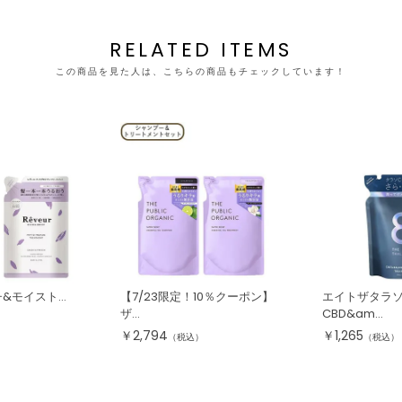
RELATED ITEMS
この商品を見た人は、こちらの商品もチェックしています！
&モイスト...
【7/23限定！10％クーポン】
エイトザタラソ
ザ...
CBD&am...
）
￥
2,794
￥
1,265
（税込）
（税込）