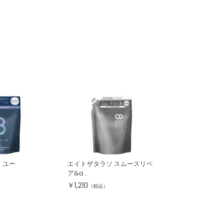
 ユー
エイトザタラソ スムースリペ
ア&a...
￥
1,210
（税込）