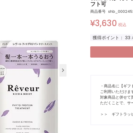
フト可
商品番号
shb_000245
¥
3,630
税込
獲得ポイント：
33
・商品名に【ギフ
ご利用いただけま
対象商品と併せて買
ただくことで、サ
＞＞ ギフトラッ