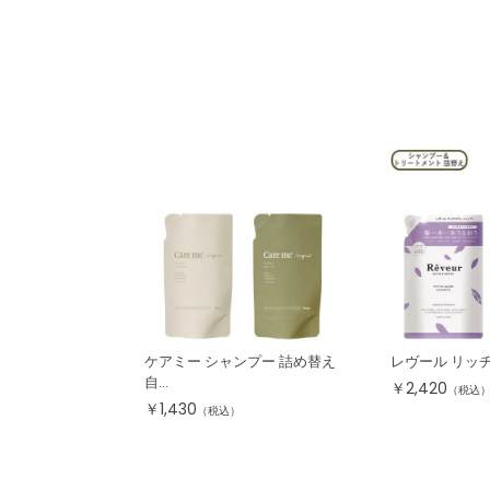
ケアミー シャンプー 詰め替え
レヴール リッチ
自...
￥
2,420
（税込
￥
1,430
（税込）