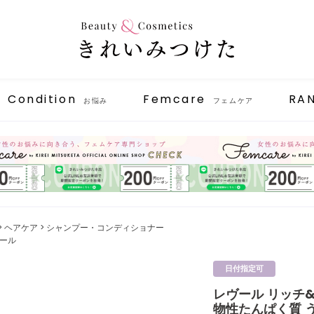
Condition
Femcare
RA
お悩み
フェムケア
ヘアケア
シャンプー・コンディショナー
ヴール
日付指定可
レヴール リッチ&
物性たんぱく質 う