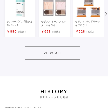
ナンバーズイン 1番かけ
セザンヌ トーンフィル
セザンヌ パウダリーア
るパントテ...
ターハイライ...
イブロウ 正...
￥
880
￥
693
￥
528
（税込）
（税込）
（税込）
VIEW ALL
HISTORY
最近チェックした商品