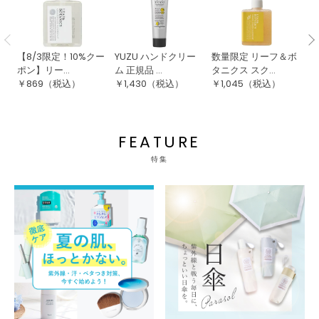
【8/3限定！10%クー
YUZU ハンドクリー
数量限定 リーフ＆ボ
ル
ポン】リー...
ム 正規品 ...
タニクス スク...
ラ
￥
869
（税込）
￥
1,430
（税込）
￥
1,045
（税込）
￥
FEATURE
特集