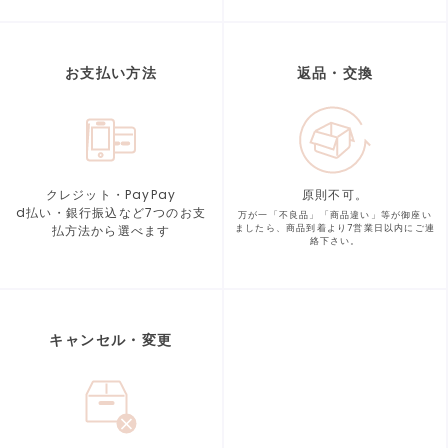
お支払い方法
返品・交換
クレジット・PayPay
原則不可。
d払い・銀行振込など7つの
お支
万が一「不良品」「商品違い」等が
御座い
払方法から選べます
ましたら、商品到着より
7営業日以内にご連
絡下さい。
キャンセル・変更