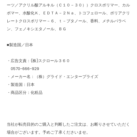
ーツ／アクリル酸アルキル（Ｃ１０－３０））クロスポリマー、カル
ボマー、水酸化Ｋ、ＥＤＴＡ－２Ｎａ、トコフェロール、ポリアクリ
レートクロスポリマー－６、ｔ－ブタノール、香料、メチルパラベ
ン、フェノキシエタノール、ＢＧ
■製造国／日本
・広告文責：(株)スクロール３６０
0570-666-929
・メーカー名：（株）グライド・エンタープライズ
・製造国：日本
・商品区分：化粧品
当社が転売目的のご購入と判断したご注文は、お断りさせていただく
場合がございます。予めご了承くださいませ。