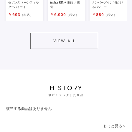
セザンヌ トーンフィル
iroha RIN+ 玉飾り 充
ナンバーズイン 1番かけ
ターハイライ...
電...
るパントテ...
￥
693
￥
6,900
￥
880
（税込）
（税込）
（税込）
VIEW ALL
HISTORY
最近チェックした商品
該当する商品はありません
もっと見る＞