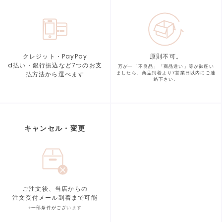
クレジット・PayPay
原則不可。
d払い・銀行振込など7つの
お支
万が一「不良品」「商品違い」等が
御座い
払方法から選べます
ましたら、商品到着より
7営業日以内にご連
絡下さい。
キャンセル・変更
ご注文後、当店からの
注文受付メール到着まで可能
※一部条件がございます