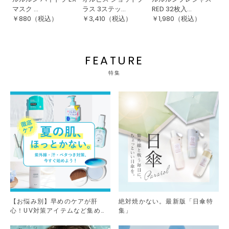
マスク ...
ラス 3ステッ...
RED 32枚入...
ポ
￥
880
（税込）
￥
3,410
（税込）
￥
1,980
（税込）
￥
FEATURE
特集
【お悩み別】早めのケアが肝
絶対焼かない。最新版「日傘特
心！UV対策アイテムなど集めま
集」
した。