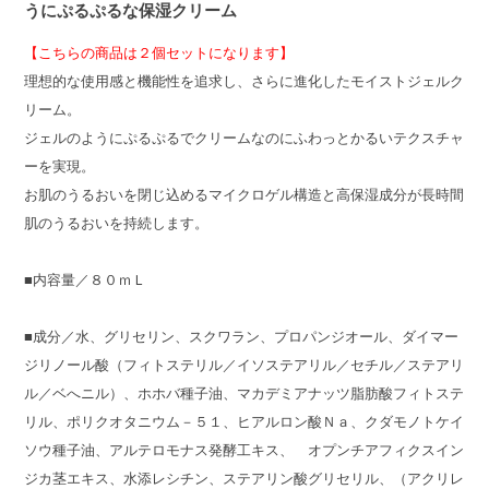
うにぷるぷるな保湿クリーム
【こちらの商品は２個セットになります】
理想的な使用感と機能性を追求し、さらに進化したモイストジェルク
リーム。
ジェルのようにぷるぷるでクリームなのにふわっとかるいテクスチャ
ーを実現。
お肌のうるおいを閉じ込めるマイクロゲル構造と高保湿成分が長時間
肌のうるおいを持続します。
■内容量／８０ｍＬ
■成分／水、グリセリン、スクワラン、プロパンジオール、ダイマー
ジリノール酸（フィトステリル／イソステアリル／セチル／ステアリ
ル／ベへニル）、ホホバ種子油、マカデミアナッツ脂肪酸フィトステ
リル、ポリクオタニウム－５１、ヒアルロン酸Ｎａ、クダモノトケイ
ソウ種子油、アルテロモナス発酵工キス、 オプンチアフィクスイン
ジカ茎エキス、水添レシチン、ステアリン酸グリセリル、（アクリレ