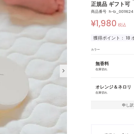
正規品 ギフト可
商品番号
h-b_0011624
¥
1,980
税込
獲得ポイント：
18
カラー
無香料
在庫切れ
オレンジ＆ネロリ
在庫切れ
申し訳