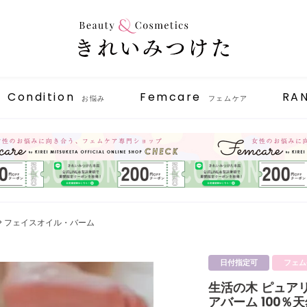
Condition
Femcare
RA
お悩み
フェムケア
フェイスオイル・バーム
日付指定可
フェム
生活の木 ピュア
アバーム 100％