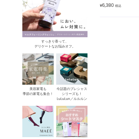
6,380
¥
税込
すっきり香って、
デリケートなお悩みオフ。
美容家電も
今話題のプレシャス
季節の家電も集合！
シリーズも！
LuLuLun／ルルルン