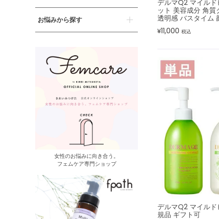
デルマQ2 マイルド
ット 美容成分 角質
透明感 バスタイム 
お悩みから探す
11,000
¥
税込
女性のお悩みに向き合う。
フェムケア専門ショップ
デルマQ2 マイルド
規品 ギフト可