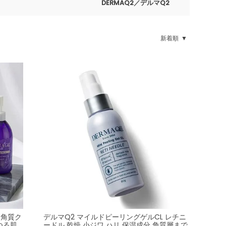
DERMAQ2／デルマQ2
新着順
 角質ク
デルマQ2 マイルドピーリングゲルCL レチニ
つる肌
ードル 乾燥 小ジワ ハリ 保湿成分 角質層まで