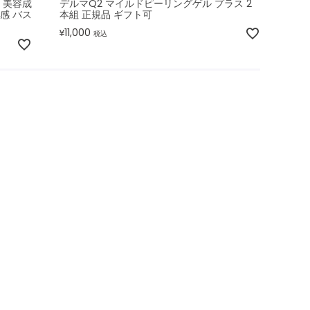
 美容成
デルマQ2 マイルドピーリングゲル プラス 2
感 バス
本組 正規品 ギフト可
11,000
¥
税込