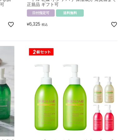
ト可
正規品 ギフト可
日付指定可
送料無料
6,325
¥
税込