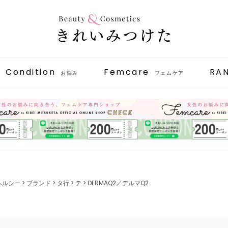
Condition
Femcare
RA
お悩み
フェムケア
ヘルシー
ブランド
タ行
テ
DERMAQ2／デルマQ2