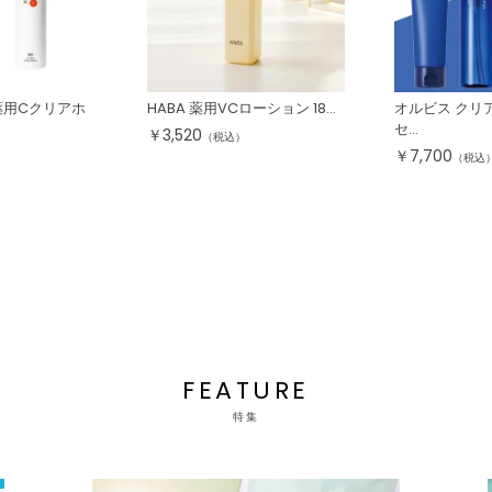
薬用Cクリアホ
HABA 薬用VCローション 18...
オルビス クリア
セ...
￥
3,520
（税込）
￥
7,700
）
（税込
FEATURE
特集