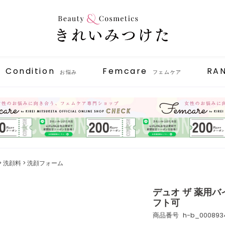
Condition
Femcare
RA
お悩み
フェムケア
洗顔料
洗顔フォーム
デュオ ザ 薬用バ
フト可
商品番号
h-b_000893