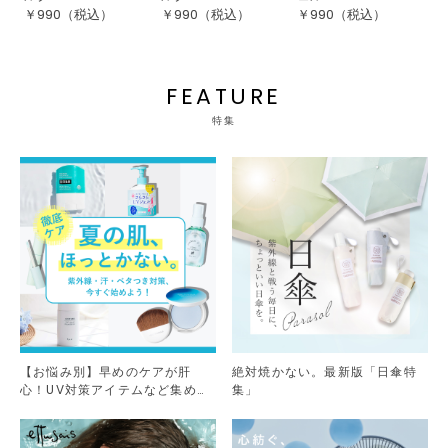
￥
990
（税込）
￥
990
（税込）
￥
990
（税込）
￥
FEATURE
特集
【お悩み別】早めのケアが肝
絶対焼かない。最新版「日傘特
心！UV対策アイテムなど集めま
集」
した。