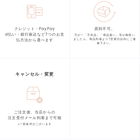
クレジット・PayPay
原則不可。
d払い・銀行振込など7つの
お支
万が一「不良品」「商品違い」等が
御座い
払方法から選べます
ましたら、商品到着より
7営業日以内にご連
絡下さい。
キャンセル・変更
ご注文後、当店からの
注文受付メール到着まで可能
※一部条件がございます