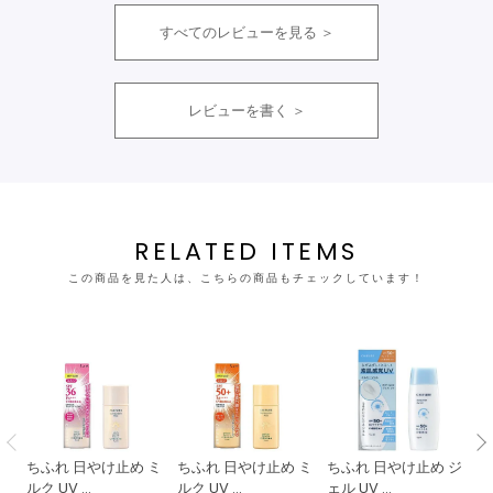
すべてのレビューを見る
レビューを書く
RELATED ITEMS
この商品を見た人は、こちらの商品もチェックしています！
ちふれ 日やけ止め ミ
ちふれ 日やけ止め ミ
ちふれ 日やけ止め ジ
ち
ルク UV ...
ルク UV ...
ェル UV ...
ェル