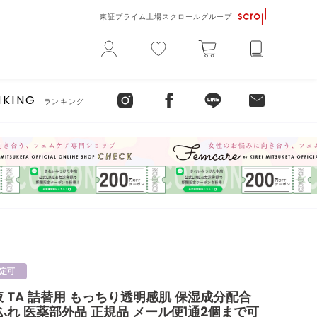
東証プライム上場スクロールグループ
NKING
ランキング
定可
 TA 詰替用 もっちり透明感肌 保湿成分配合
ふれ 医薬部外品 正規品 メール便1通2個まで可