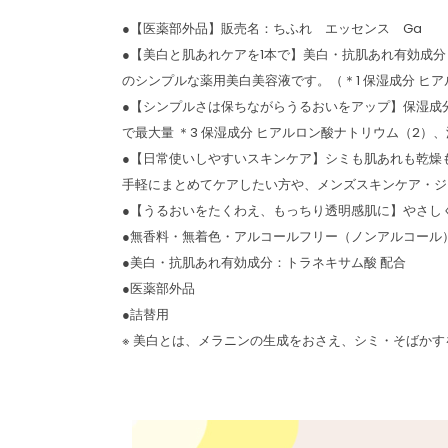
●【医薬部外品】販売名：ちふれ エッセンス Ga
●【美白と肌あれケアを1本で】美白・抗肌あれ有効成分
のシンプルな薬用美白美容液です。（＊1 保湿成分 ヒ
●【シンプルさは保ちながらうるおいをアップ】保湿成分
で最大量 ＊3 保湿成分 ヒアルロン酸ナトリウム（2）
●【日常使いしやすいスキンケア】シミも肌あれも乾燥
手軽にまとめてケアしたい方や、メンズスキンケア・ジ
●【うるおいをたくわえ、もっちり透明感肌に】やさし
●無香料・無着色・アルコールフリー（ノンアルコール
●美白・抗肌あれ有効成分：トラネキサム酸 配合
●医薬部外品
●詰替用
※ 美白とは、メラニンの生成をおさえ、シミ・そばか