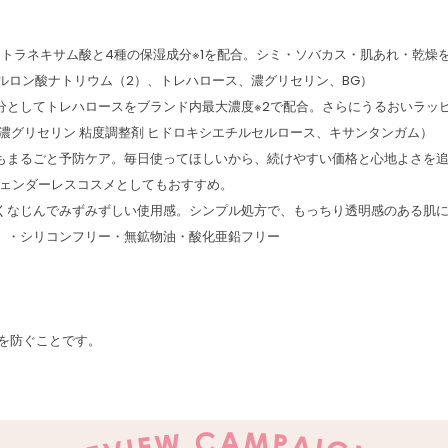
 トラネキサム酸と4種の保湿成分※1を配合。シミ・ソバカス・肌あれ・乾
アルロン酸ナトリウム（2）、トレハロース、濃グリセリン、BG）
としてトレハロースをブランド内最大濃度※2で配合。さらにうるおいラッピン
、濃グリセリン 粘度調整剤 ヒドロキシエチルセルロース、キサンタンガム）
もまるごと予防ケア。毎日使ってほしいから、続けやすい価格と心地よさを
ェンダーレスコスメとしてもおすすめ。
くなじんでみずみずしい使用感。シンプル処方で、もっちり透明感のある肌
）・シリコンフリー・無鉱物油・酸化亜鉛フリー
すを防ぐことです。