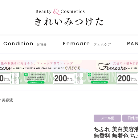
Condition
Femcare
RA
お悩み
フェムケア
美容液
メール便
日付指
ちふれ 美白美容液
無香料 無着色 ち