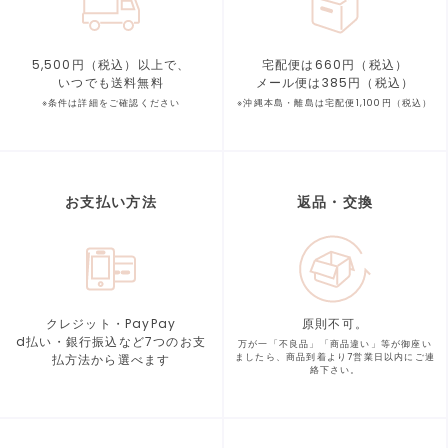
5,500円（税込）以上で、
宅配便は660円（税込）
いつでも送料無料
メール便は385円（税込）
※条件は詳細をご確認ください
※沖縄本島・離島は宅配便1,100円（税込）
お支払い方法
返品・交換
クレジット・PayPay
原則不可。
d払い・銀行振込など7つの
お支
万が一「不良品」「商品違い」等が
御座い
払方法から選べます
ましたら、商品到着より
7営業日以内にご連
絡下さい。