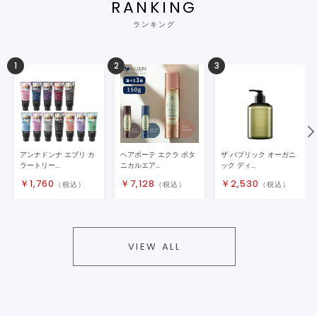
RANKING
ランキング
1
2
3
アンナドンナ エブリ カ
ヘアボーテ エクラ ボタ
ザ パブリック オーガニ
ラートリー...
ニカルエア...
ック ディ...
￥
1,760
￥
7,128
￥
2,530
（税込）
（税込）
（税込）
VIEW ALL