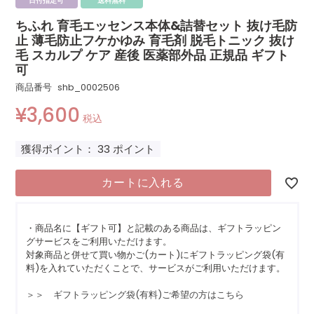
日付指定可
送料無料
ちふれ 育毛エッセンス本体&詰替セット 抜け毛防
止 薄毛防止フケかゆみ 育毛剤 脱毛トニック 抜け
毛 スカルプ ケア 産後 医薬部外品 正規品 ギフト
可
商品番号
shb_0002506
¥
3,600
税込
獲得ポイント：
33
ポイント
カートに入れる
・商品名に【ギフト可】と記載のある商品は、ギフトラッピン
グサービスをご利用いただけます。
対象商品と併せて買い物かご(カート)にギフトラッピング袋(有
料)を入れていただくことで、サービスがご利用いただけます。
＞＞ ギフトラッピング袋(有料)ご希望の方はこちら