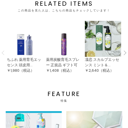
RELATED ITEMS
この商品を見た人は、こちらの商品もチェックしています！
ちふれ 薬用育毛エッ
薬用炭酸育毛スプレ
凜恋 スカルプエッセ
マ
センス 頭皮用...
ー 正規品 ギフト可
ンス ミント＆...
ル
￥
1,980
（税込）
￥
1,408
（税込）
￥
2,640
（税込）
￥
FEATURE
特集