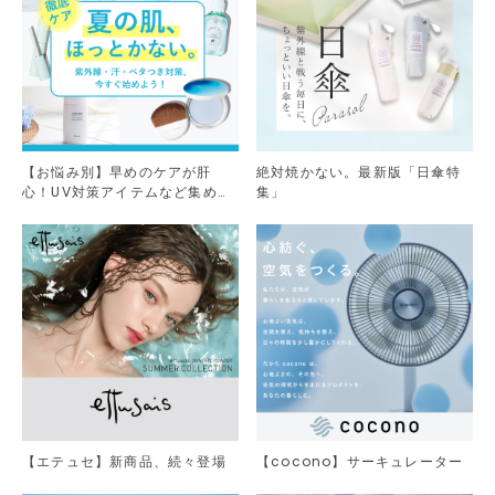
【お悩み別】早めのケアが肝
絶対焼かない。最新版「日傘特
心！UV対策アイテムなど集めま
集」
した。
【エテュセ】新商品、続々登場
【cocono】サーキュレーター