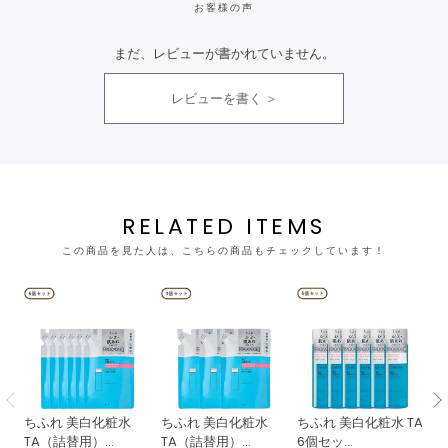
お客様の声
まだ、レビューが書かれていません。
レビューを書く
RELATED ITEMS
この商品を見た人は、こちらの商品もチェックしています！
ちふれ 美白化粧水
ちふれ 美白化粧水
ちふれ 美白化粧水 TA
江
TA（詰替用）...
TA（詰替用）...
6個セッ...
ン