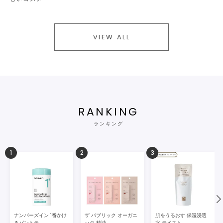
VIEW ALL
RANKING
ランキング
1
2
3
ナンバーズイン 1番かけ
ザ パブリック オーガニ
肌をうるおす 保湿浸透
るパントテ...
ック 精油...
水 モイスト...