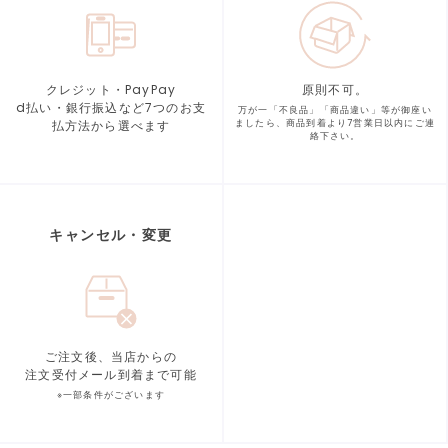
クレジット・PayPay
原則不可。
d払い・銀行振込など7つの
お支
万が一「不良品」「商品違い」等が
御座い
払方法から選べます
ましたら、商品到着より
7営業日以内にご連
絡下さい。
キャンセル・変更
ご注文後、当店からの
注文受付メール到着まで可能
※一部条件がございます