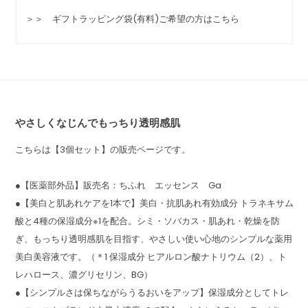
＞＞ ギフトラッピング袋(有料)ご希望の方はこちら
やさしくなじんでもっちり透明感肌
こちらは【3個セット】の販売ページです。
●【医薬部外品】販売名：ちふれ エッセンス Ga
●【美白と肌あれケアを1本で】美白・抗肌あれ有効成分 トラネキサム
酸と4種の保湿成分※1を配合。シミ・ソバカス・肌あれ・乾燥を防
ぎ、もっちり透明感肌を目指す、やさしい使い心地のシンプルな薬用
美白美容液です。（＊1 保湿成分 ヒアルロン酸ナトリウム（2）、ト
レハロース、濃グリセリン、BG）
●【シンプルさは保ちながらうるおいをアップ】保湿成分としてトレ