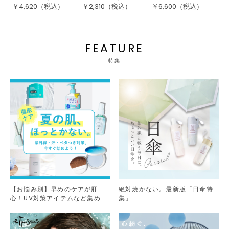
￥
4,620
（税込）
￥
2,310
（税込）
￥
6,600
（税込）
￥
FEATURE
特集
【お悩み別】早めのケアが肝
絶対焼かない。最新版「日傘特
心！UV対策アイテムなど集めま
集」
した。