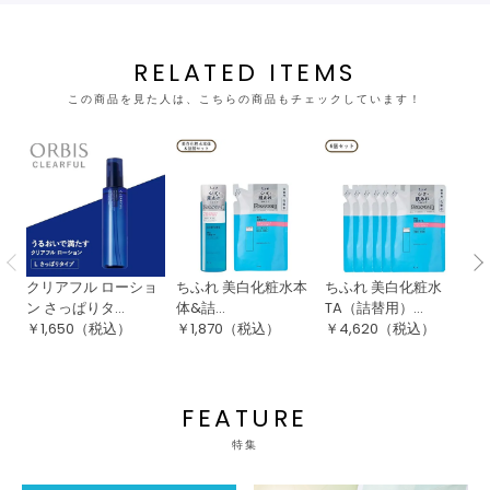
RELATED ITEMS
この商品を見た人は、こちらの商品もチェックしています！
クリアフル ローショ
ちふれ 美白化粧水本
ちふれ 美白化粧水
C
ン さっぱりタ...
体&詰...
TA（詰替用）...
粧水
￥
1,650
（税込）
￥
1,870
（税込）
￥
4,620
（税込）
￥
FEATURE
特集