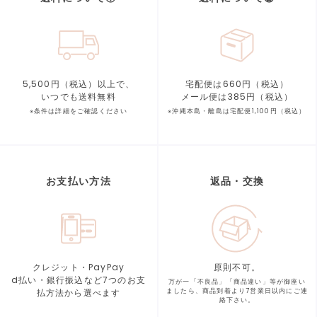
5,500円（税込）以上で、
宅配便は660円（税込）
いつでも送料無料
メール便は385円（税込）
※条件は詳細をご確認ください
※沖縄本島・離島は宅配便1,100円（税込）
お支払い方法
返品・交換
クレジット・PayPay
原則不可。
d払い・銀行振込など7つの
お支
万が一「不良品」「商品違い」等が
御座い
払方法から選べます
ましたら、商品到着より
7営業日以内にご連
絡下さい。