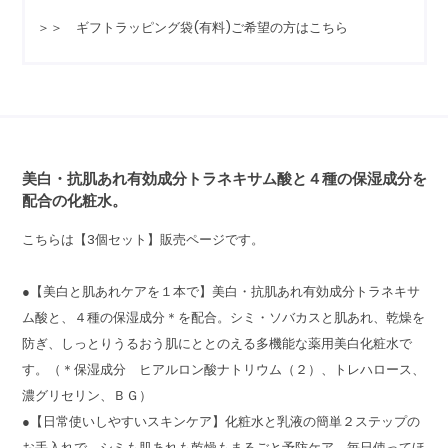
＞＞ ギフトラッピング袋(有料)ご希望の方はこちら
美白・抗肌あれ有効成分トラネキサム酸と４種の保湿成分を
配合の化粧水。
こちらは【3個セット】販売ページです。
●【美白と肌あれケアを１本で】美白・抗肌あれ有効成分トラネキサ
ム酸と、４種の保湿成分＊を配合。シミ・ソバカスと肌あれ、乾燥を
防ぎ、しっとりうるおう肌にととのえる多機能な薬用美白化粧水で
す。（＊保湿成分 ヒアルロン酸ナトリウム（２）、トレハロース、
濃グリセリン、ＢＧ）
●【日常使いしやすいスキンケア】化粧水と乳液の簡単２ステップの
お手入れで、シミも肌あれも乾燥もまるごと予防ケア。毎日使ってほ