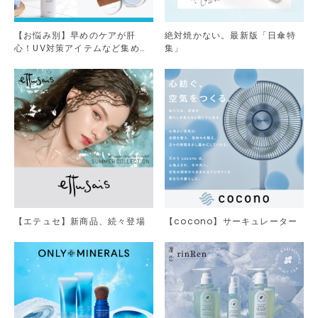
【お悩み別】早めのケアが肝
絶対焼かない。最新版「日傘特
心！UV対策アイテムなど集めま
集」
した。
【エテュセ】新商品、続々登場
【cocono】サーキュレーター