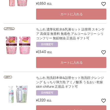
1,650
¥
税込
カートに入れる
ちふれ 濃厚化粧水&乳液セット 詰替用 スキンケ
ア 高保湿 無香料 無着色 アルコールフリー シリ
コンフリー 無鉱物油 正規品 ギフト可
日付指定可
1,540
¥
税込
カートに入れる
ちふれ 泡洗顔本体&詰替セット泡洗顔 クレンジ
ング もっちり弾力泡 アミノ酸系 うるおい 乾燥
skin chifure 正規品 ギフト可
日付指定可
1,320
¥
税込