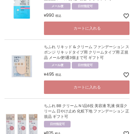
メール便
日付指定可
990
¥
税込
カートに入れる
ちふれ リキッド & クリーム ファンデーション ス
ポンジ リキッドタイプ用 クリームタイプ用 正規
品 メール便1通3個まで可 ギフト可
メール便
日付指定可
495
¥
税込
カートに入れる
ちふれ BB クリーム N 1品6役 美容液 乳液 保湿ク
リーム 日やけ止め 化粧下地 ファンデーション 正
規品 ギフト可
日付指定可
825
¥
税込