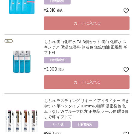
日付指定可
2,310
¥
税込
カートに入れる
ちふれ 美白化粧水 TA 3個セット 美白 化粧水 ス
キンケア 保湿 無香料 無着色 無鉱物油 正規品 ギ
フト可
日付指定可
3,300
¥
税込
カートに入れる
ちふれ ラスティング リキッド アイライナー 描き
やすい 筆ペンタイプ 0.1mmの細筆 濃密発色 色
ムラなし Wプルーフ処方 正規品 メール便1通3個
まで可 ギフト可
メール便
日付指定可
990
¥
税込