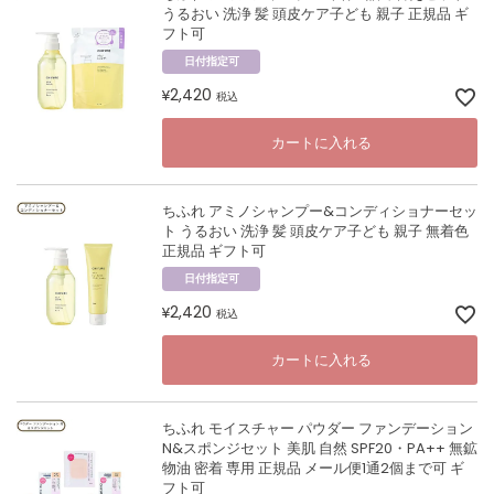
うるおい 洗浄 髪 頭皮ケア子ども 親子 正規品 ギ
フト可
日付指定可
2,420
¥
税込
カートに入れる
ちふれ アミノシャンプー&コンディショナーセッ
ト うるおい 洗浄 髪 頭皮ケア子ども 親子 無着色
正規品 ギフト可
日付指定可
2,420
¥
税込
カートに入れる
ちふれ モイスチャー パウダー ファンデーション
N&スポンジセット 美肌 自然 SPF20・PA++ 無鉱
物油 密着 専用 正規品 メール便1通2個まで可 ギ
フト可