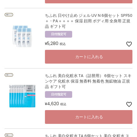
ちふれ 日やけ止め ジェル UV N 6個セット SPF50
＋・PA＋＋＋＋ 保湿 顔用 ボディ用 全身用 正規
品 ギフト可
日付指定可
5,280
¥
税込
カートに入れる
ちふれ 美白化粧水 TA（詰替用） 6個セット スキ
ンケア 化粧水 保湿 無香料 無着色 無鉱物油 正規
品 ギフト可
日付指定可
4,620
¥
税込
カートに入れる
ちふれ 美白化粧水 TA 6個セット 美白 化粧水 ス