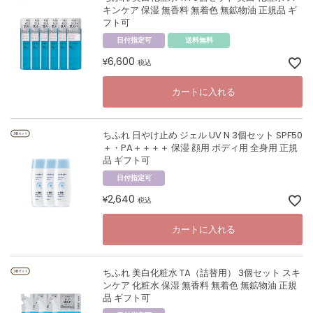
キンケア 保湿 無香料 無着色 無鉱物油 正規品 ギ
フト可
日付指定可
送料無料
6,600
¥
税込
カートに入れる
ちふれ 日やけ止め ジェル UV N 3個セット SPF50
＋・PA＋＋＋＋ 保湿 顔用 ボディ用 全身用 正規
品 ギフト可
日付指定可
2,640
¥
税込
カートに入れる
ちふれ 美白化粧水 TA（詰替用） 3個セット スキ
ンケア 化粧水 保湿 無香料 無着色 無鉱物油 正規
品 ギフト可