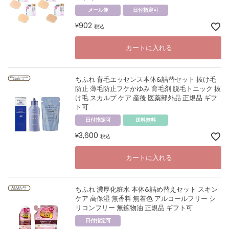
メール便
日付指定可
902
¥
税込
カートに入れる
ちふれ 育毛エッセンス本体&詰替セット 抜け毛
防止 薄毛防止フケかゆみ 育毛剤 脱毛トニック 抜
け毛 スカルプ ケア 産後 医薬部外品 正規品 ギフ
ト可
日付指定可
送料無料
3,600
¥
税込
カートに入れる
ちふれ 濃厚化粧水 本体&詰め替えセット スキン
ケア 高保湿 無香料 無着色 アルコールフリー シ
リコンフリー 無鉱物油 正規品 ギフト可
日付指定可