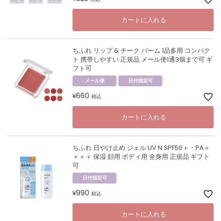
カートに入れる
ちふれ リップ & チーク バーム 1品多用 コンパク
ト 携帯しやすい 正規品 メール便1通3個まで可 ギ
フト可
メール便
日付指定可
660
¥
税込
カートに入れる
ちふれ 日やけ止め ジェル UV N SPF50＋・PA＋
＋＋＋ 保湿 顔用 ボディ用 全身用 正規品 ギフト
可
日付指定可
990
¥
税込
カートに入れる