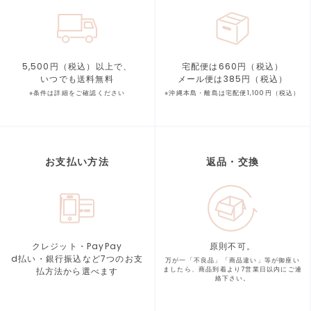
5,500円（税込）以上で、
宅配便は660円（税込）
いつでも送料無料
メール便は385円（税込）
※条件は詳細をご確認ください
※沖縄本島・離島は宅配便1,100円（税込）
お支払い方法
返品・交換
クレジット・PayPay
原則不可。
d払い・銀行振込など7つの
お支
万が一「不良品」「商品違い」等が
御座い
払方法から選べます
ましたら、商品到着より
7営業日以内にご連
絡下さい。