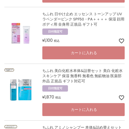
ちふれ 日やけ止め エッセンス トーンアップ UV
ラベンダーピンク SPF50・PA＋＋＋＋ 保湿 顔用
ボディ用 全身用 正規品 ギフト可
日付指定可
1,100
¥
税込
カートに入れる
ちふれ 美白化粧水本体&詰替セット 美白 化粧水
スキンケア 保湿 無香料 無着色 無鉱物油 医薬部
外品 正規品 ギフト対応可
日付指定可
1,870
¥
税込
カートに入れる
ちふれ アミノシャンプー 本体&詰め替えセット