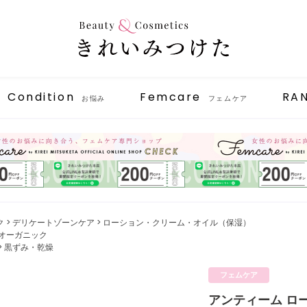
Condition
Femcare
RA
お悩み
フェムケア
ク
デリケートゾーンケア
ローション・クリーム・オイル（保湿）
 オーガニック
黒ずみ・乾燥
フェムケア
アンティーム ロ