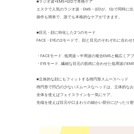
■ラジオ波×EMS×LEDで本格ケア
エステで人気のラジオ波・EMS・LEDが、1台で同時に
操作も簡単で、誰でも本格的なケアができます。
■目元・顔に特化した2つのモード
FACE・EYEの2モードで、顔と目元のそれぞれに合わ
・FACEモード…低周波～中周波の複合EMSと幅広く
・EYEモード…繊細な目元の筋肉に合わせた低周波のE
■立体的な顔にもフィットする楕円形スムースヘッド
楕円形で凹凸の少ないスムースなヘッドは、立体的なお
全体を使えばフェイスラインを一気にケア、
先端を使えば目元や口まわりの細かい部分にぴったり密