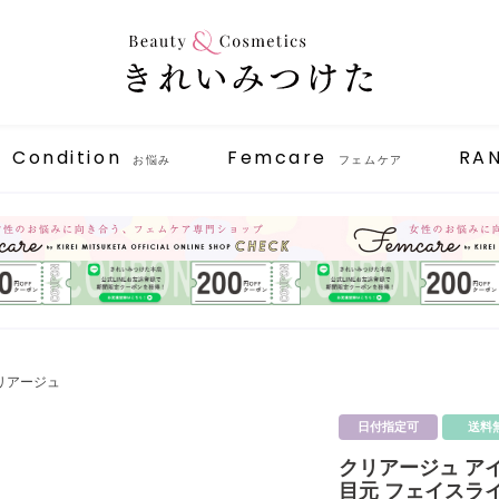
Condition
Femcare
RA
お悩み
フェムケア
クリアージュ
日付指定可
送料
クリアージュ アイリ
目元 フェイスラ