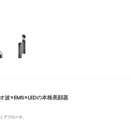
波×EMS×LEDの本格美顔器
広くアプローチ。