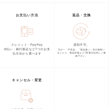
お支払い方法
返品・交換
クレジット・PayPay
原則不可。
d払い・銀行振込など7つの
お支
万が一「不良品」「商品違い」等が
御座い
払方法から選べます
ましたら、商品到着より
7営業日以内にご連
絡下さい。
キャンセル・変更