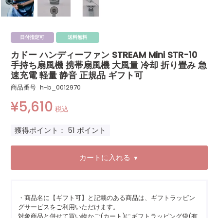
日付指定可
送料無料
カドー ハンディーファン STREAM Mini STR-10
手持ち扇風機 携帯扇風機 大風量 冷却 折り畳み 急
速充電 軽量 静音 正規品 ギフト可
商品番号
h-b_0012970
¥
5,610
税込
獲得ポイント：
51
ポイント
カートに入れる
▼
・商品名に【ギフト可】と記載のある商品は、ギフトラッピン
グサービスをご利用いただけます。
対象商品と併せて買い物かご(カート)にギフトラッピング袋(有