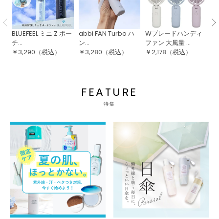
BLUEFEEL ミニ Z ポー
abbi FAN Turbo ハ
Wブレードハンディ
B
チ...
ン...
ファン 大風量 ...
Z .
￥
3,290
（税込）
￥
3,280
（税込）
￥
2,178
（税込）
￥
FEATURE
特集