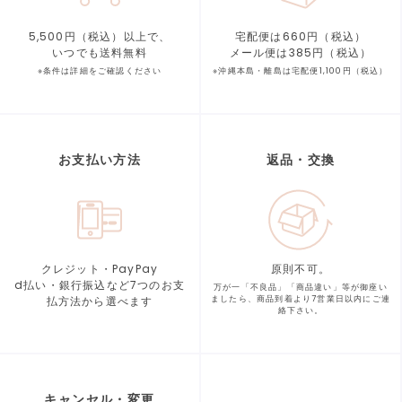
5,500円（税込）以上で、
宅配便は660円（税込）
いつでも送料無料
メール便は385円（税込）
※条件は詳細をご確認ください
※沖縄本島・離島は宅配便1,100円（税込）
お支払い方法
返品・交換
クレジット・PayPay
原則不可。
d払い・銀行振込など7つの
お支
万が一「不良品」「商品違い」等が
御座い
払方法から選べます
ましたら、商品到着より
7営業日以内にご連
絡下さい。
キャンセル・変更