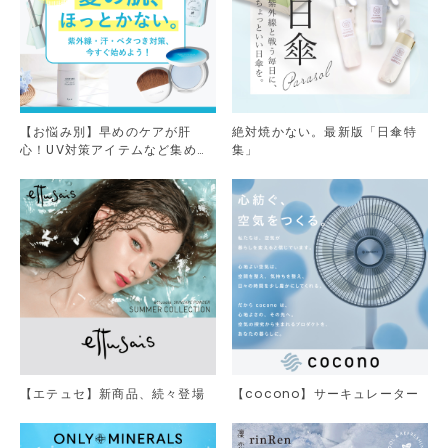
【お悩み別】早めのケアが肝
絶対焼かない。最新版「日傘特
心！UV対策アイテムなど集めま
集」
した。
【エテュセ】新商品、続々登場
【cocono】サーキュレーター