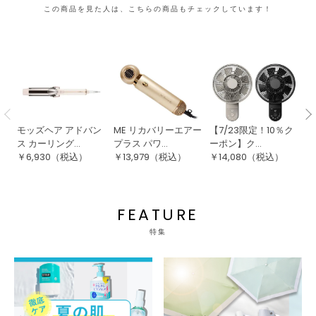
この商品を見た人は、こちらの商品もチェックしています！
モッズヘア アドバン
ME リカバリーエアー
【7/23限定！10％ク
ク
ス カーリング...
プラス パワ...
ーポン】ク...
分
￥
6,930
（税込）
￥
13,979
（税込）
￥
14,080
（税込）
￥
FEATURE
特集