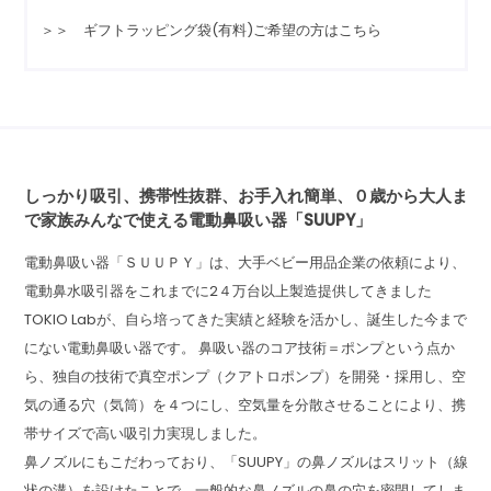
＞＞ ギフトラッピング袋(有料)ご希望の方はこちら
しっかり吸引、携帯性抜群、お手入れ簡単、０歳から大人ま
で家族みんなで使える電動鼻吸い器「SUUPY」
電動鼻吸い器「ＳＵＵＰＹ」は、大手ベビー用品企業の依頼により、
電動鼻水吸引器をこれまでに2４万台以上製造提供してきました
TOKIO Labが、自ら培ってきた実績と経験を活かし、誕生した今まで
にない電動鼻吸い器です。 鼻吸い器のコア技術＝ポンプという点か
ら、独自の技術で真空ポンプ（クアトロポンプ）を開発・採用し、空
気の通る穴（気筒）を４つにし、空気量を分散させることにより、携
帯サイズで高い吸引力実現しました。
鼻ノズルにもこだわっており、「SUUPY」の鼻ノズルはスリット（線
状の溝）を設けたことで、一般的な鼻ノズルの鼻の穴を密閉してしま