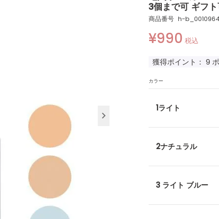
3個まで可 ギフト
商品番号
h-b_001096
¥
990
税込
獲得ポイント：
9
カラー
1ライト
2ナチュラル
3 ライト ブルー