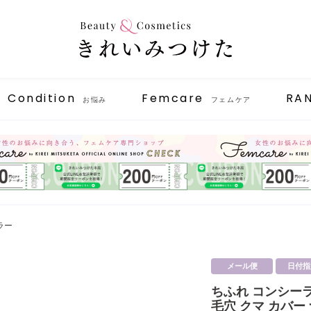
Condition
Femcare
RA
お悩み
フェムケア
ラー
メール便
日付指
ちふれ コンシーラ
毛穴 クマ カバー