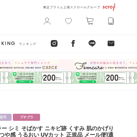
東証プライム上場スクロールグループ
NKING
ランキング
定可
プチプラ
ー シミ そばかす ニキビ跡 くすみ 肌のかげり
 つや感 うるおい UVカット 正規品 メール便1通