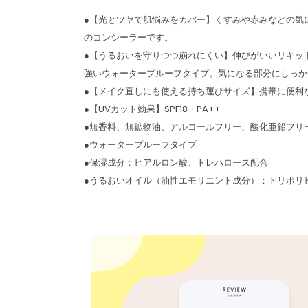
●【光とツヤで肌悩みをカバー】くすみや赤みなどの気
のコンシーラーです。
●【うるおいを守りつつ崩れにくい】伸びがいいリキッ
強いウォータープルーフタイプ。気になる部分にしっか
●【メイク直しにも使える持ち運びサイズ】携帯に便利
●【UVカット効果】SPF18・PA++
●無香料、無鉱物油、アルコールフリー、酸化亜鉛フリ
●ウォータープルーフタイプ
●保湿成分：ヒアルロン酸、トレハロース配合
●うるおいオイル（油性エモリエント成分）：トリポリ