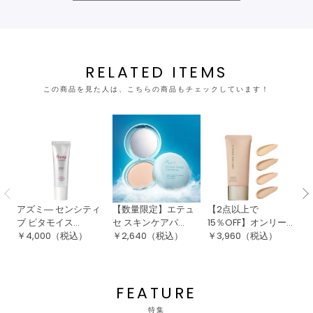
RELATED ITEMS
この商品を見た人は、こちらの商品もチェックしています！
アズミ― センシティ
【数量限定】エテュ
【2点以上で
【
ブ ピタモイス...
セ スキンケアパ...
15％OFF】オンリー...
ポ
￥
4,000
（税込）
￥
2,640
（税込）
￥
3,960
（税込）
￥
FEATURE
特集