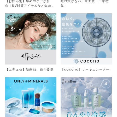
【お悩み別】早めのケアが肝
絶対焼かない。最新版「日傘特
心！UV対策アイテムなど集めま
集」
した。
【エテュセ】新商品、続々登場
【cocono】サーキュレーター