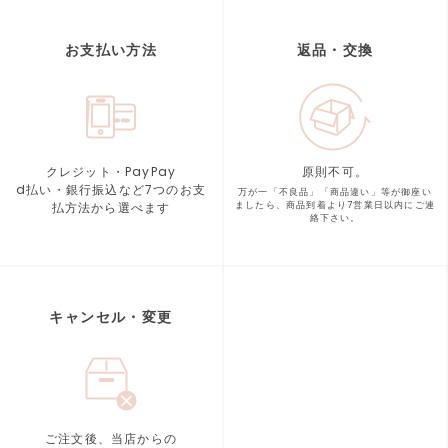
お支払い方法
返品・交換
クレジット・PayPay
原則不可。
d払い・銀行振込など7つの
お支
万が一「不良品」「商品違い」等が
御座い
払方法から選べます
ましたら、商品到着より
7営業日以内にご連
絡下さい。
キャンセル・変更
ご注文後、当店からの