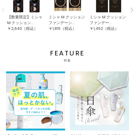
【数量限定】ミシャ
ミシャ M クッション
ミシャ M クッション
ミ
M クッション...
ファンデーシ...
ファンデー...
ョ
￥
2,640
（税込）
￥
1,815
（税込）
￥
1,452
（税込）
￥
FEATURE
特集