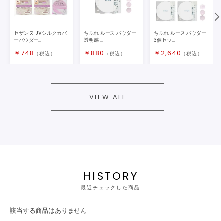
セザンヌ UVシルクカバ
ちふれ ルース パウダー
ちふれ ルース パウダー
ーパウダー...
透明感 ...
3個セッ...
￥
748
￥
880
￥
2,640
（税込）
（税込）
（税込）
VIEW ALL
HISTORY
最近チェックした商品
該当する商品はありません