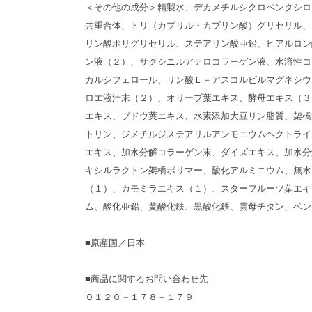
＜その他の成分＞精製水、デカメチルシクロペンタシロ
共重合体、トリ（カプリル・カプリン酸）グリセリル、
リン酸ポリグリセリル、ステアリン酸亜鉛、ヒアルロン
ン液（２）、サクシニルアテロコラーゲン液、水溶性コ
カルシフェロール、リン酸Ｌ－アスコルビルマグネシウ
ロエ液汁末（２）、オリーブ葉エキス、酵母エキス（３
エキス、ブドウ葉エキス、水素添加大豆リン脂質、架橋
トリン、ジメチルジステアリルアンモニウムヘクトライ
エキス、加水分解コラーゲン末、ダイズエキス、加水分
キシルラクトン架橋ポリマー、酸化アルミニウム、無水
（１）、カモミラエキス（１）、スターフルーツ葉エキ
ム、酸化亜鉛、黄酸化鉄、黒酸化鉄、雲母チタン、ベン
■原産国／日本
■商品に関するお問い合わせ先
０１２０－１７８－１７９