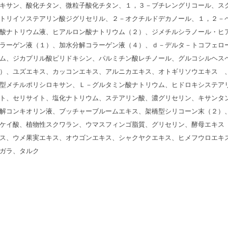
キサン、酸化チタン、微粒子酸化チタン、１，３－ブチレングリコール、ス
トリイソステアリン酸ジグリセリル、２－オクチルドデカノール、１，２－
酸ナトリウム液、ヒアルロン酸ナトリウム（２）、ジメチルシラノール・ヒ
ラーゲン液（１）、加水分解コラーゲン液（４）、ｄ－デルタ－トコフェロ
ム、ジカプリル酸ピリドキシン、パルミチン酸レチノール、グルコシルヘス
）、ユズエキス、カッコンエキス、アルニカエキス、オトギリソウエキス 
型メチルポリシロキサン、Ｌ－グルタミン酸ナトリウム、ヒドロキシステア
ト、セリサイト、塩化ナトリウム、ステアリン酸、濃グリセリン、キサンタ
解コンキオリン液、ブッチャーブルームエキス、架橋型シリコーン末（２）
ケイ酸、植物性スクワラン、ウマスフィンゴ脂質、グリセリン、酵母エキス
ス、ウメ果実エキス、オウゴンエキス、シャクヤクエキス、ヒメフウロエキ
ガラ、タルク