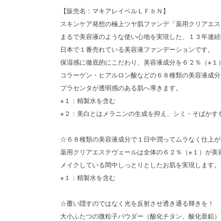
【販売名：マキアレイベルＬＦｂＮ】
スキンケア発想の極上ツヤ肌ファンデ「薬用クリアエス
まるで美容液のような使い心地を実現した、１３年連続
日本で１番売れている美容液ファンデーションです。
保湿感に徹底的にこだわり、美容液成分を６２％（※１
コラーゲン・ヒアルロン酸などの６８種類の美容液成分
プラセンタが透明感のある肌へ導きます。
※１：精製水を含む
※２：美白とはメラニンの生成を抑え、シミ・そばかす
☆６８種類の美容液成分で１日中潤ってムラなく仕上が
薬用クリアエステヴェールは全体の６２％（※１）が美
メイクしている間中しっとりとしたお肌を実現します。
※１：精製水を含む
☆覆い隠すのではなく光を反射させ透き通る輝きを！
大小ふたつの微粒子パウダー（酸化チタン、酸化亜鉛）