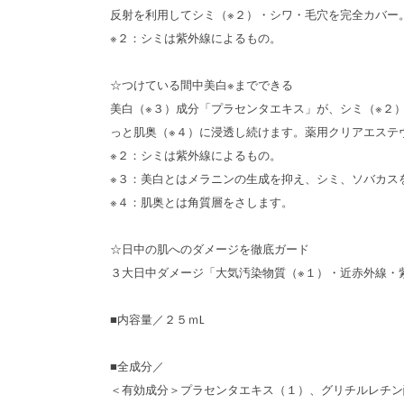
反射を利用してシミ（※２）・シワ・毛穴を完全カバー
※２：シミは紫外線によるもの。
☆つけている間中美白※までできる
美白（※３）成分「プラセンタエキス」が、シミ（※２
っと肌奥（※４）に浸透し続けます。薬用クリアエステ
※２：シミは紫外線によるもの。
※３：美白とはメラニンの生成を抑え、シミ、ソバカス
※４：肌奥とは角質層をさします。
☆日中の肌へのダメージを徹底ガード
３大日中ダメージ「大気汚染物質（※１）・近赤外線・
■内容量／２５ｍL
■全成分／
＜有効成分＞プラセンタエキス（１）、グリチルレチン