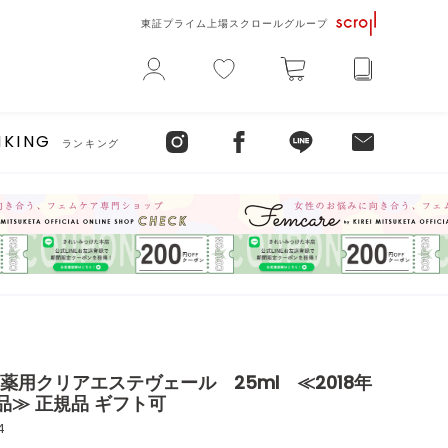
東証プライム上場スクロールグループ
NKING
ランキング
薬用クリアエステヴェール 25ml ≪2018年
品≫ 正規品 ギフト可
4