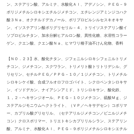
ン、ステアリン酸、アルミナ、水酸化Ａｌ、アデノシン、ＰＥＧ－９
ポリジメチルシロキシエチルジメチコン、エチレンジアミンジコハク
酸３Ｎａ、オクチルドデカノール、ポリプロピルシルセスキオキサ
ン、イソステアリン酸ポリグリセリル－４、トリイソステアリン酸イ
ソプロピルチタン、加水分解ヒアルロン酸、異性化糖、水溶性コラー
ゲン、クエン酸、クエン酸Ｎａ、ヒマワリ種子油不けん化物、香料
【ＮＯ．２３】水、酸化チタン、ジフェニルシロキシフェニルトリメ
チコン、ジメチコン、スクワラン、トリメリト酸トリトリデシル、グ
リセリン、セチルＰＥＧ／ＰＰＧ－１０／１ジメチコン、トリメチル
シロキシケイ酸、合成フルオロフロゴパイト、シクロペンタシロキサ
ン、イソドデカン、ナイアシンアミド、トリシロキサン、酸化鉄、
１，２－ヘキサンジオール、ＰＥＧ－１０ジメチコン、硫酸Ｍｇ、ジ
ステアルジモニウムヘクトライト、（ＶＰ／ヘキサデセン）コポリマ
ー、カプリル酸グリセリル、（セテアリルジメチコン／ビニルジメチ
コン）クロスポリマー、トリエトキシカプリリルシラン、ステアリン
酸、アルミナ、水酸化Ａｌ、ＰＥＧ－９ポリジメチルシロキシエチル