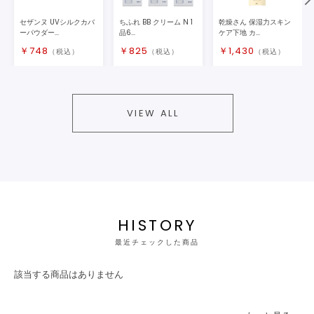
セザンヌ UVシルクカバ
ちふれ BB クリーム N 1
乾燥さん 保湿力スキン
ーパウダー...
品6...
ケア下地 カ...
￥
748
￥
825
￥
1,430
（税込）
（税込）
（税込）
VIEW ALL
HISTORY
最近チェックした商品
該当する商品はありません