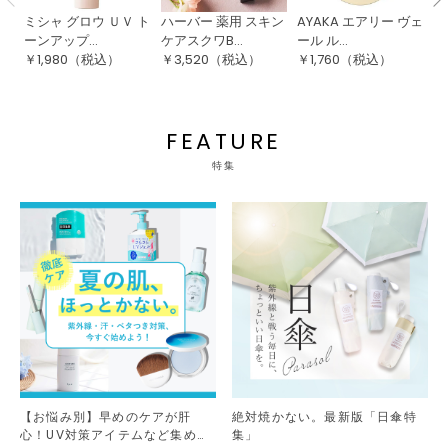
ミシャ グロウ ＵＶ ト
ハーバー 薬用 スキン
AYAKA エアリー ヴェ
綾
ーンアップ...
ケアスクワB...
ール ル...
ク
￥
1,980
（税込）
￥
3,520
（税込）
￥
1,760
（税込）
￥
FEATURE
特集
【お悩み別】早めのケアが肝
絶対焼かない。最新版「日傘特
心！UV対策アイテムなど集めま
集」