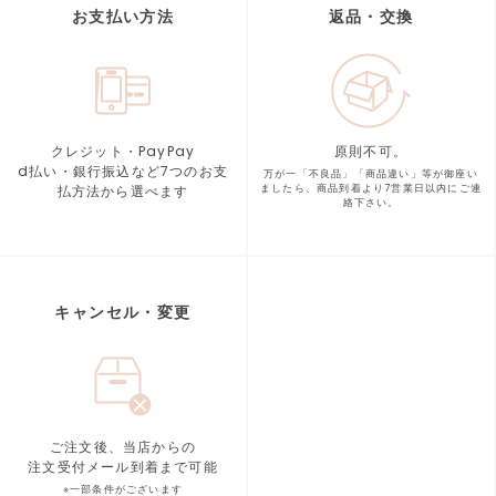
お支払い方法
返品・交換
クレジット・PayPay
原則不可。
d払い・銀行振込など7つの
お支
万が一「不良品」「商品違い」等が
御座い
払方法から選べます
ましたら、商品到着より
7営業日以内にご連
絡下さい。
キャンセル・変更
ご注文後、当店からの
注文受付メール到着まで可能
※一部条件がございます