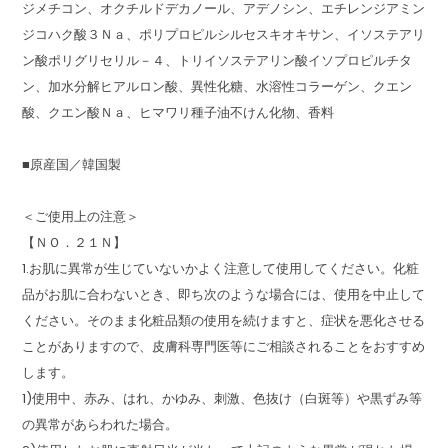
ジメチコン、オクチルドデカノール、アデノシン、エチレンジアミン
ジコハク酸３Ｎａ、ポリプロピルシルセスキオキサン、イソステアリ
ン酸ポリグリセリル－４、トリイソステアリン酸イソプロピルチタ
ン、加水分解ヒアルロン酸、異性化糖、水溶性コラーゲン、クエン
酸、クエン酸Ｎａ、ヒマワリ種子油不けん化物、香料
■原産国／韓国製
＜ご使用上の注意＞
【ＮＯ．２１Ｎ】
1.お肌に異常が生じていないかよく注意して使用してください。化粧
品がお肌に合わないとき、即ち次のような場合には、使用を中止して
ください。そのまま化粧品類の使用を続けますと、症状を悪化させる
ことがありますので、皮膚科専門医等にご相談されることをおすすめ
します。
1)使用中、赤み、はれ、かゆみ、刺激、色抜け（白斑等）や黒ずみ等
の異常があらわれた場合。