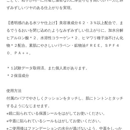
ことで、粒子が均一に付着し濃密なのに厚塗りせず高いカバー力とみ
ずみずしいツヤのある仕上がりを実現。
【透明感のある水ツヤ仕上げ】美容液成分６２・３％以上配合で、ま
るでうるおいを閉じ込めたようなみずみずしい仕上がりに。加水分解
ヒアルロン酸＊２、水溶性コラーゲン＊２、ヒマワリ種子油不けん化
物＊２配合。素肌にやさしいパラベン・鉱物油ＦＲＥＥ。ＳＰＦ４
０、ＰＡ＋＋。
＊１試験データ取得済。また個人差があります。
＊２保湿成分
使用方法
付属のパフでやさしくクッションをタッチし、肌にトントンとタッチ
するようになじませます。
※鏡に貼られている保護シールをはがしてお使いください。
※中蓋に貼られているシールもはがしてお使いください。
※ご使用後はファンデーションの水分が逃げないよう、中蓋をしっか