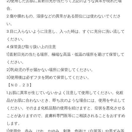
2)使用したお肌に直射日光が当たって上記のような異常が現れた場
合。
2.傷や腫れもの、湿疹などの異常がある部位には使わないでくださ
い。
3.目に入らないように注意し、入った時は、すぐに充分に洗い流して
ください。
4.保管及び取り扱い上の注意
1)直射日光の当たる場所、極端な高温・低温の場所を避けて保管して
ください。
2)乳幼児の手が届かない場所に保管してください。
3)使用後は必ずフタを閉めて保管してください。
【ＮＯ．２３】
1.お肌に異常が生じていないかよく注意して使用してください。化粧
品がお肌に合わないとき、即ち次のような場合には、使用を中止して
ください。そのまま化粧品類の使用を続けますと、症状を悪化させる
ことがありますので、皮膚科専門医等にご相談されることをおすすめ
します。
1)使用中、赤み、はれ、かゆみ、刺激、色抜け（白斑等）や黒ずみ等