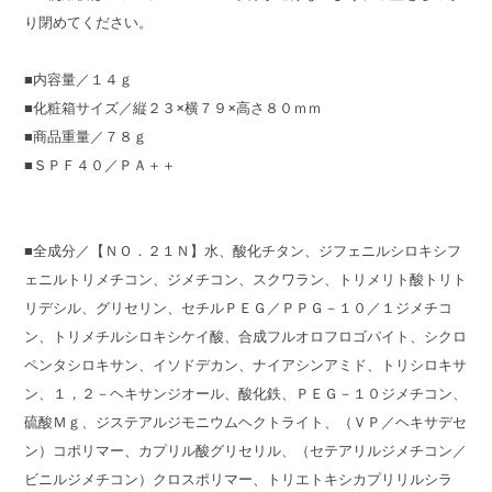
り閉めてください。
■内容量／１４ｇ
■化粧箱サイズ／縦２３×横７９×高さ８０ｍｍ
■商品重量／７８ｇ
■ＳＰＦ４０／ＰＡ＋＋
■全成分／【ＮＯ．２１Ｎ】水、酸化チタン、ジフェニルシロキシフ
ェニルトリメチコン、ジメチコン、スクワラン、トリメリト酸トリト
リデシル、グリセリン、セチルＰＥＧ／ＰＰＧ－１０／１ジメチコ
ン、トリメチルシロキシケイ酸、合成フルオロフロゴパイト、シクロ
ペンタシロキサン、イソドデカン、ナイアシンアミド、トリシロキサ
ン、１，２－ヘキサンジオール、酸化鉄、ＰＥＧ－１０ジメチコン、
硫酸Ｍｇ、ジステアルジモニウムヘクトライト、（ＶＰ／ヘキサデセ
ン）コポリマー、カプリル酸グリセリル、（セテアリルジメチコン／
ビニルジメチコン）クロスポリマー、トリエトキシカプリリルシラ