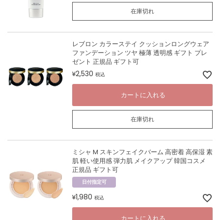
在庫切れ
レブロン カラーステイ クッションロングウェア
ファンデーション ツヤ 極薄 透明感 ギフト プレ
ゼント 正規品 ギフト可
2,530
¥
税込
カートに入れる
在庫切れ
ミシャ M スキンフェイクバーム 高密着 高保湿 素
肌 軽い使用感 弾力肌 メイクアップ 韓国コスメ
正規品 ギフト可
日付指定可
1,980
¥
税込
カートに入れる