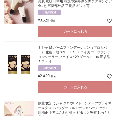
美肌 素肌 日中用 乾燥や紫外線を防ぐ スキンケア
全2色 医薬部外品 正規品 ギフト可
日付指定可
3,520
¥
税込
カートに入れる
ミシャ Ｍ バームファンデーション（プロカバ
ー） 化粧下地 SPF30 PA++ ハイカバーファンデ
コンシーラー フェイスパウダー MISSHA 正規品
ギフト可
日付指定可
2,420
¥
税込
カートに入れる
数量限定 ミシャ グロウUVトーンアッププライマ
ー＆グロウパウダー（ルミナスカバー）セット
肌補正 毛穴ふんわり補正 ピタッと密着 しっとり