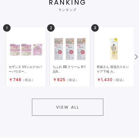
RANKING
ランキング
1
2
3
セザンヌ UVシルクカバ
ちふれ BB クリーム N 1
乾燥さん 保湿力スキン
ーパウダー...
品6...
ケア下地 カ...
￥
748
￥
825
￥
1,430
（税込）
（税込）
（税込）
VIEW ALL