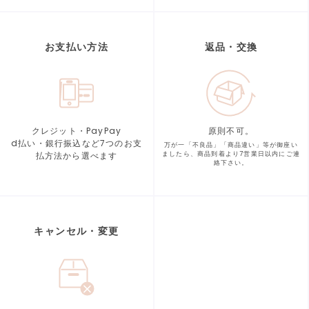
お支払い方法
返品・交換
クレジット・PayPay
原則不可。
d払い・銀行振込など7つの
お支
万が一「不良品」「商品違い」等が
御座い
払方法から選べます
ましたら、商品到着より
7営業日以内にご連
絡下さい。
キャンセル・変更