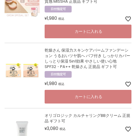
質感 MISSHA 正規品 ギフト可
日付指定可
1,980
¥
税込
カートに入れる
乾燥さん 保湿力スキンケアバームファンデーシ
ョン うるおいツヤ肌へ パフ付き しっかりカバー
しっとり保湿 5in1効果 やさしい使い心地
SPF32・PA++ 乾燥さん 正規品 ギフト可
日付指定可
1,980
¥
税込
カートに入れる
オリゴロジック カルチャリングBBクリーム 正規
品 ギフト可
3,080
¥
税込