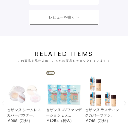
レビューを書く
RELATED ITEMS
この商品を見た人は、こちらの商品もチェックしています！
セザンヌ シームレス
セザンヌ UVファンデ
セザンヌ ラスティン
セ
カバーパウダー...
ーションＥＸ...
グカバーファン...
バ
￥
968
（税込）
￥
1,254
（税込）
￥
748
（税込）
￥