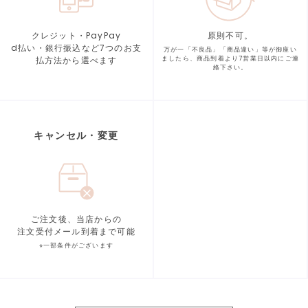
クレジット・PayPay
原則不可。
d払い・銀行振込など7つの
お支
万が一「不良品」「商品違い」等が
御座い
払方法から選べます
ましたら、商品到着より
7営業日以内にご連
絡下さい。
キャンセル・変更
ご注文後、当店からの
注文受付メール到着まで可能
※一部条件がございます