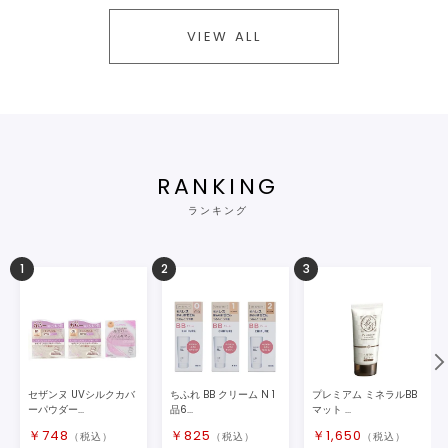
VIEW ALL
RANKING
ランキング
1
2
3
セザンヌ UVシルクカバ
ちふれ BB クリーム N 1
プレミアム ミネラルBB
ーパウダー...
品6...
マット ...
￥
748
￥
825
￥
1,650
（税込）
（税込）
（税込）