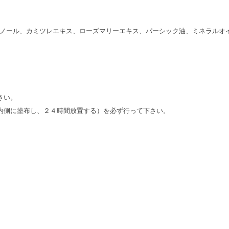
ノール、カミツレエキス、ローズマリーエキス、パーシック油、ミネラルオ
さい。
内側に塗布し、２４時間放置する）を必ず行って下さい。