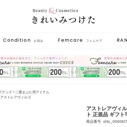
Condition
Femcare
RA
お悩み
フェムケア
プグッズ
二重まぶた用アイテム
V.／アストレアヴィルゴ
アストレアヴィルゴ
ト 正規品 ギフト
商品番号
shb_0000617