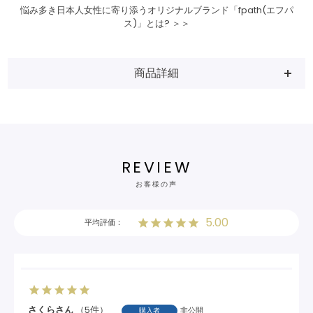
悩み多き日本人女性に寄り添うオリジナルブランド「fpath(エフパ
ス)」とは? ＞＞
商品詳細
REVIEW
お客様の声
5.00
さくら
5
非公開
購入者