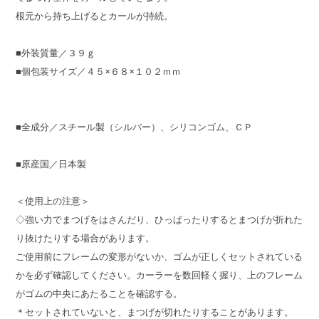
根元から持ち上げるとカールが持続。
■外装質量／３９ｇ
■個包装サイズ／４５×６８×１０２ｍｍ
■全成分／スチール製（シルバー）、シリコンゴム、ＣＰ
■原産国／日本製
＜使用上の注意＞
◇強い力でまつげをはさんだり、ひっぱったりするとまつげが折れた
り抜けたりする場合があります。
ご使用前にフレームの変形がないか、ゴムが正しくセットされている
かを必ず確認してください。カーラーを数回軽く握り、上のフレーム
がゴムの中央にあたることを確認する。
＊セットされていないと、まつげが切れたりすることがあります。