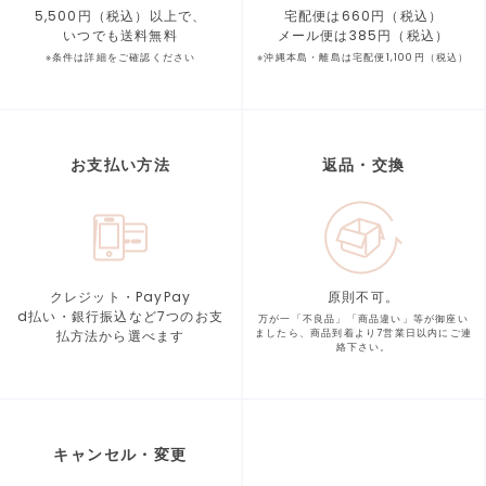
5,500円（税込）以上で、
宅配便は660円（税込）
いつでも送料無料
メール便は385円（税込）
※条件は詳細をご確認ください
※沖縄本島・離島は宅配便1,100円（税込）
お支払い方法
返品・交換
クレジット・PayPay
原則不可。
d払い・銀行振込など7つの
お支
万が一「不良品」「商品違い」等が
御座い
払方法から選べます
ましたら、商品到着より
7営業日以内にご連
絡下さい。
キャンセル・変更