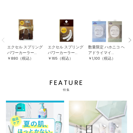
エクセル スプリング
エクセル スプリング
数量限定 ハホニコ ヘ
ロ
パワーカーラー...
パワーカーラー...
アドライマイ...
ダ
￥
880
（税込）
￥
165
（税込）
￥
1,100
（税込）
￥
FEATURE
特集