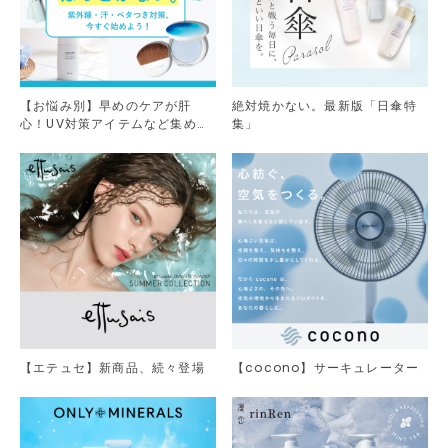
【お悩み別】早めのケアが肝
絶対焼かない。最新版「日傘特
心！UV対策アイテムなど集めま
集」
した。
【エテュセ】新商品、続々登場
【cocono】サーキュレーター