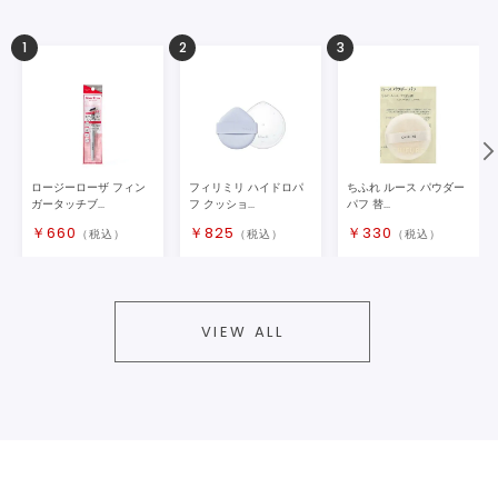
1
2
3
ロージーローザ フィン
フィリミリ ハイドロパ
ちふれ ルース パウダー
ガータッチブ...
フ クッショ...
パフ 替...
￥
660
￥
825
￥
330
（税込）
（税込）
（税込）
VIEW ALL