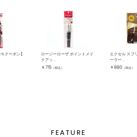
10％クーポン】
ロージーローザ ポイントメイ
エクセル スプ
クアッ...
ーラー...
￥
715
￥
880
（税込）
（税込）
FEATURE