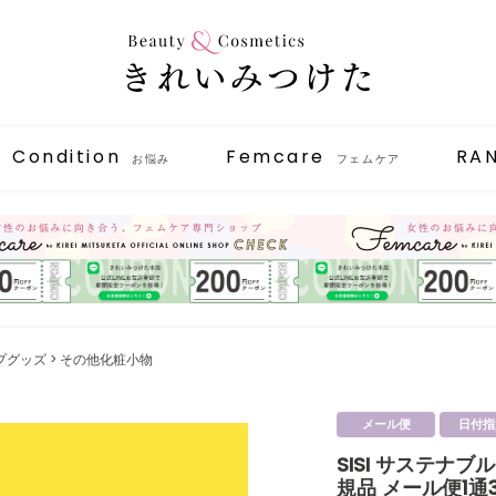
Condition
Femcare
RA
お悩み
フェムケア
プグッズ
その他化粧小物
メール便
日付指
SISI サステナ
規品 メール便1通