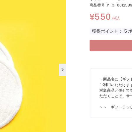
商品番号
h-b_001258
¥
550
税込
獲得ポイント：
5
・商品名に【ギフ
ご利用いただけま
対象商品と併せて買
ただくことで、サ
＞＞ ギフトラッ