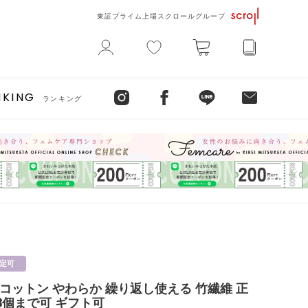
東証プライム上場スクロールグループ
NKING
ランキング
定可
ブルコットン やわらか 繰り返し使える 竹繊維 正
3個まで可 ギフト可