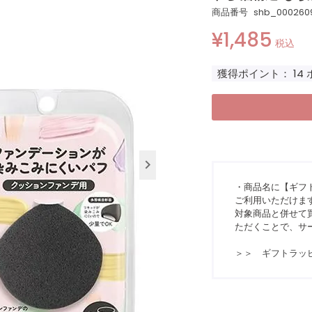
商品番号
shb_000260
¥
1,485
税込
獲得ポイント：
14
・商品名に【ギフ
ご利用いただけま
対象商品と併せて買
ただくことで、サ
＞＞ ギフトラッ