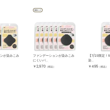
ンが染みこみ
ファンデーションが染みこみ
【7/23限定！
にくいパ...
染...
￥
2,970
￥
495
（税込）
（税込）