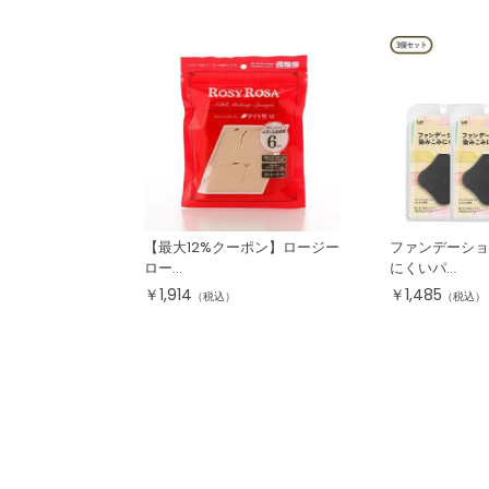
【最大12%クーポン】ロージー
ファンデーショ
ロー...
にくいパ...
￥
1,914
￥
1,485
（税込）
（税込）