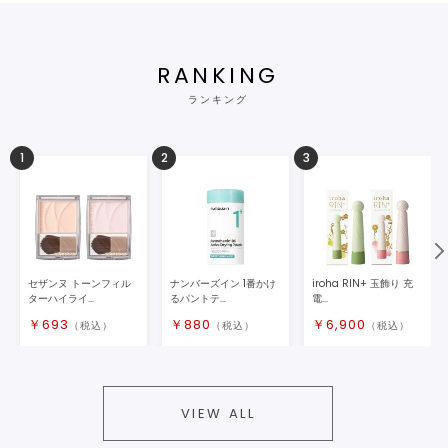
RANKING
ランキング
1
2
3
セザンヌ トーンフィル
ナンバーズイン 1番かけ
iroha RIN+ 玉飾り 充
ターハイライ...
るパントテ...
電...
￥
693
￥
880
￥
6,900
（税込）
（税込）
（税込）
VIEW ALL