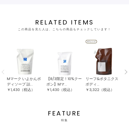
RELATED ITEMS
この商品を見た人は、こちらの商品もチェックしています！
Mマーク いよかんボ
【8/3限定！10%クー
リーフ&ボタニクス
【
ディソープ 詰...
ポン】Mマ...
ボディ...
ポ
￥
1,430
（税込）
￥
1,430
（税込）
￥
3,322
（税込）
￥
FEATURE
特集