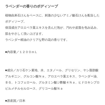
ラベンダーの香りのボディソープ
植物由来石けんをベースに、刺激の少ないアミノ酸石けんを配合した
ボディソープ。
保湿成分アロエベラ葉エキスを含んだ泡が、汚れや皮脂を包み込み、
肌をやさしく洗い上げます。
ラベンダー精油のクリアな野の花の香りです。
■内容量／１２００ｍＬ
■成分／カリ石ケン素地、水、エタノール、グリセリン、ヤシ脂肪酸
アルギニン、グルコン酸Ｎａ、アロエベラ葉エキス、ラベンダー油、
ＢＧ、トコフェロール、グルタミン酸ジ酢酸４Ｎａ、ヒドロキシプロ
ピルメチルセルロース、グリコール酸Ｎａ
■原産国／日本