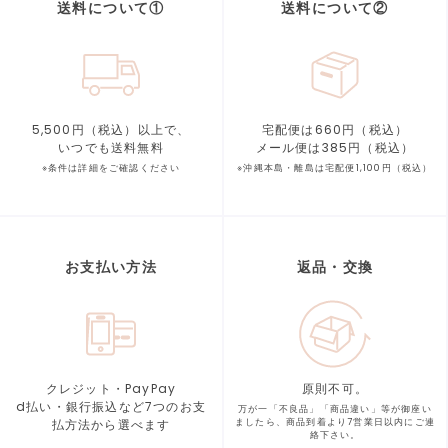
送料について①
送料について②
5,500円（税込）以上で、
宅配便は660円（税込）
いつでも送料無料
メール便は385円（税込）
※条件は詳細をご確認ください
※沖縄本島・離島は宅配便1,100円（税込）
お支払い方法
返品・交換
クレジット・PayPay
原則不可。
d払い・銀行振込など7つの
お支
万が一「不良品」「商品違い」等が
御座い
払方法から選べます
ましたら、商品到着より
7営業日以内にご連
絡下さい。