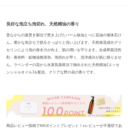
良好な泡立ち泡切れ、天然精油の香り
昔ながらの釜焚き製法で焚き上げたパーム核油とべに花油の液体石け
ん。豊かな泡立ちで肌をさっぱりと洗い上げます。天然保湿成分グリ
セリンにより泡の保水力が向上、肌の潤いを守ります。合成界面活性
剤・着色料・鉱物油無添加。泡切れが早く、洗浄成分が肌に残りませ
ん。ラベンダーの花から水蒸気蒸留法で抽出された天然精油(エッセ
ンシャルオイル)を配合。クリアな野の花の香りです。
商品レビュー投稿で100ポイントプレゼント！※レビューが不適切であ