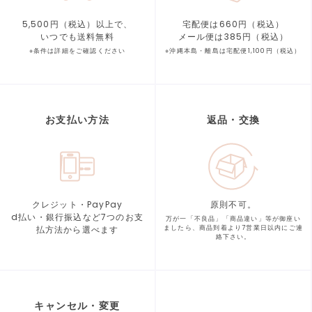
5,500円（税込）以上で、
宅配便は660円（税込）
いつでも送料無料
メール便は385円（税込）
※条件は詳細をご確認ください
※沖縄本島・離島は宅配便1,100円（税込）
お支払い方法
返品・交換
クレジット・PayPay
原則不可。
d払い・銀行振込など7つの
お支
万が一「不良品」「商品違い」等が
御座い
払方法から選べます
ましたら、商品到着より
7営業日以内にご連
絡下さい。
キャンセル・変更