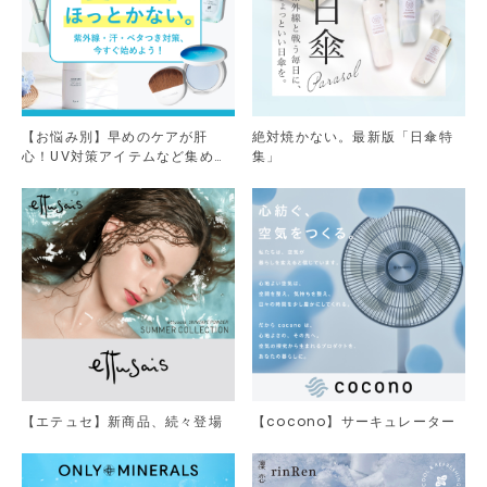
【お悩み別】早めのケアが肝
絶対焼かない。最新版「日傘特
心！UV対策アイテムなど集めま
集」
した。
【エテュセ】新商品、続々登場
【cocono】サーキュレーター