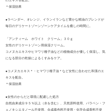
のエキスを配合。
＊保湿効果
●ラベンダー、オレンジ、イランイランなど豊かな精油のブレンドが
毎日のデリケートゾーンゾーンケアタイムを癒しの時間に。
「アンティーム ホワイト クリーム」３０ｇ
女性のデリケートゾーン用保湿クリーム。
コメヌカエキスやヒマワリ種子油などの植物成分が優しく保湿し、気
になる部分の乾燥によるくすみをケア。
●コメヌカエキス＊・ヒマワリ種子油＊など女性に合わせた和漢のエ
キスを配合。
＊保湿効果
●女性のからだと環境に配慮した処方
自然由来成分９５％以上（水を含む）、天然原料使用、パラベン・フ
ェノキシエタノール不使用、合成着色料不使用・化学合成香料不使