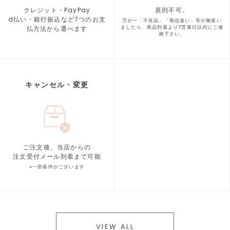
クレジット・PayPay
原則不可。
d払い・銀行振込など7つの
お支
万が一「不良品」「商品違い」等が
御座い
払方法から選べます
ましたら、商品到着より
7営業日以内にご連
絡下さい。
キャンセル・変更
ご注文後、当店からの
注文受付メール到着まで可能
※一部条件がございます
VIEW ALL