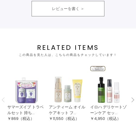
レビューを書く
RELATED ITEMS
この商品を見た人は、こちらの商品もチェックしています！
サマーズイブ トラベ
アンティーム オイル
イロハ デリケートゾ
マ
ルセット 持ち...
ケアキット フ...
ーンケア セッ...
ラ
￥
869
（税込）
￥
11,550
（税込）
￥
4,950
（税込）
￥