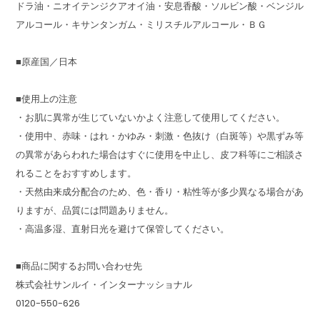
ドラ油・ニオイテンジクアオイ油・安息香酸・ソルビン酸・ベンジル
アルコール・キサンタンガム・ミリスチルアルコール・ＢＧ
■原産国／日本
■使用上の注意
・お肌に異常が生じていないかよく注意して使用してください。
・使用中、赤味・はれ・かゆみ・刺激・色抜け（白斑等）や黒ずみ等
の異常があらわれた場合はすぐに使用を中止し、皮フ科等にご相談さ
れることをおすすめします。
・天然由来成分配合のため、色・香り・粘性等が多少異なる場合があ
りますが、品質には問題ありません。
・高温多湿、直射日光を避けて保管してください。
■商品に関するお問い合わせ先
株式会社サンルイ・インターナッショナル
0120-550-626