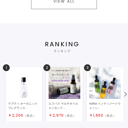
VIEW ALL
RANKING
ランキング
1
2
3
マプティ オーガニック
エフパス マルチオイル
iroha インティメートウ
フレグランス...
エッセンス ...
ォッシ...
￥
2,200
￥
2,970
￥
1,650
（税込）
（税込）
（税込）