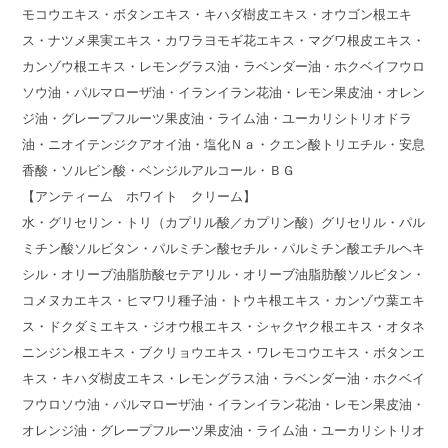
モコウエキス・ボタンエキス・キハダ樹皮エキス・オウゴン根エキ
ス・ナツメ果実エキス・カワラヨモギ花エキス・マグワ根皮エキス・
カンゾウ根エキス・レモングラス油・ラベンダー油・ホクベイフウロ
ソウ油・パルマローザ油・イランイラン花油・レモン果皮油・オレン
ジ油・グレープフルーツ果皮油・ライム油・ユーカリシトリオドラ
油・ニオイテンジクアオイ油・塩化Ｎａ・クエン酸トリエチル・安息
香酸・ソルビン酸・ベンジルアルコール・ＢＧ
【アンティーム ホワイト クリーム】
水・グリセリン・トリ（カプリル酸／カプリン酸）グリセリル・パル
ミチン酸ソルビタン・パルミチン酸セチル・パルミチン酸エチルヘキ
シル・オリーブ油脂肪酸セテアリル・オリーブ油脂肪酸ソルビタン・
コメヌカエキス・ヒマワリ種子油・トウキ根エキス・カンゾウ葉エキ
ス・ドクダミエキス・ジオウ根エキス・シャクヤク根エキス・オタネ
ニンジン根エキス・ブクリョウエキス・ワレモコウエキス・ボタンエ
キス・キハダ樹皮エキス・レモングラス油・ラベンダー油・ホクベイ
フウロソウ油・パルマローザ油・イランイラン花油・レモン果皮油・
オレンジ油・グレープフルーツ果皮油・ライム油・ユーカリシトリオ