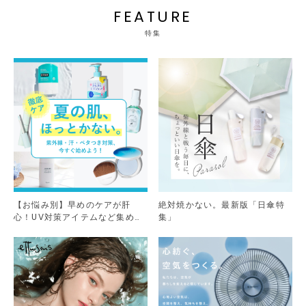
FEATURE
特集
【お悩み別】早めのケアが肝
絶対焼かない。最新版「日傘特
心！UV対策アイテムなど集めま
集」
した。