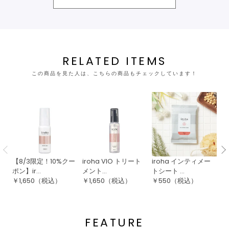
RELATED ITEMS
この商品を見た人は、こちらの商品もチェックしています！
【8/3限定！10%クー
iroha VIO トリート
iroha インティメー
i
ポン】ir...
メント...
トシート ...
ト
￥
1,650
（税込）
￥
1,650
（税込）
￥
550
（税込）
￥
FEATURE