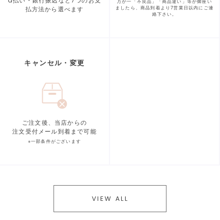
d払い・銀行振込など7つの
お支
万が一「不良品」「商品違い」等が
御座い
払方法から選べます
ましたら、商品到着より
7営業日以内にご連
絡下さい。
キャンセル・変更
ご注文後、当店からの
注文受付メール到着まで可能
※一部条件がございます
VIEW ALL