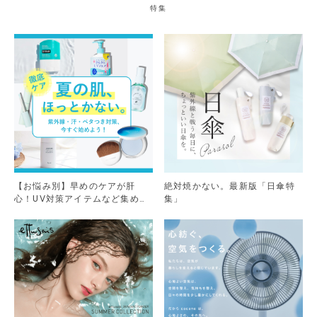
特集
【お悩み別】早めのケアが肝
絶対焼かない。最新版「日傘特
心！UV対策アイテムなど集めま
集」
した。