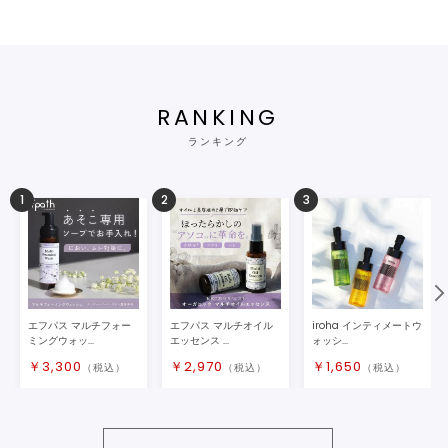
RANKING
ランキング
1
2
3
エフパス マルチフォー
エフパス マルチオイル
iroha インティメートウ
ミングウォッ...
エッセンス ...
ォッシ...
￥
3,300
￥
2,970
￥
1,650
（税込）
（税込）
（税込）