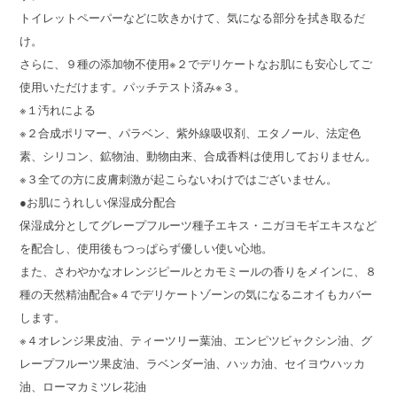
トイレットペーパーなどに吹きかけて、気になる部分を拭き取るだ
け。
さらに、９種の添加物不使用※２でデリケートなお肌にも安心してご
使用いただけます。パッチテスト済み※３。
※１汚れによる
※２合成ポリマー、パラベン、紫外線吸収剤、エタノール、法定色
素、シリコン、鉱物油、動物由来、合成香料は使用しておりません。
※３全ての方に皮膚刺激が起こらないわけではございません。
●お肌にうれしい保湿成分配合
保湿成分としてグレープフルーツ種子エキス・ニガヨモギエキスなど
を配合し、使用後もつっぱらず優しい使い心地。
また、さわやかなオレンジピールとカモミールの香りをメインに、８
種の天然精油配合※４でデリケートゾーンの気になるニオイもカバー
します。
※４オレンジ果皮油、ティーツリー葉油、エンピツビャクシン油、グ
レープフルーツ果皮油、ラベンダー油、ハッカ油、セイヨウハッカ
油、ローマカミツレ花油