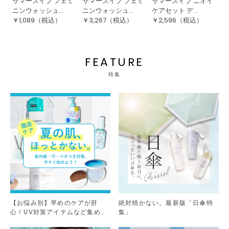
サマーズイブ フェミ
サマーズイブ フェミ
サマーズイブ ニオイ
【
ニンウォッシュ...
ニンウォッシュ...
ケアセット デ...
ン
￥
1,089
（税込）
￥
3,267
（税込）
￥
2,596
（税込）
￥
FEATURE
特集
【お悩み別】早めのケアが肝
絶対焼かない。最新版「日傘特
心！UV対策アイテムなど集めま
集」
した。