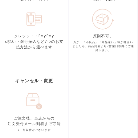
クレジット・PayPay
原則不可。
d払い・銀行振込など7つの
お支
万が一「不良品」「商品違い」等が
御座い
払方法から選べます
ましたら、商品到着より
7営業日以内にご連
絡下さい。
キャンセル・変更
ご注文後、当店からの
注文受付メール到着まで可能
※一部条件がございます