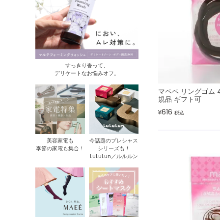
すっきり香って、
デリケートなお悩みオフ。
マペペ リングゴム 4
規品 ギフト可
616
¥
税込
美容家電も
今話題のプレシャス
季節の家電も集合！
シリーズも！
LuLuLun／ルルルン