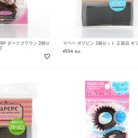
36P ダークブラウン 2個セ
マペペ ボブピン 2個セット 正規品 ギ
可
594
¥
税込