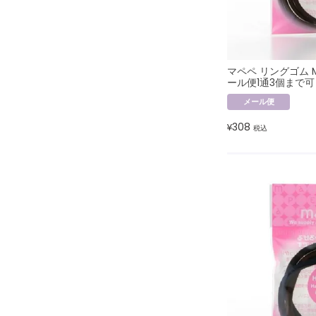
マペペ リングゴム M
ール便1通3個まで可
メール便
308
¥
税込