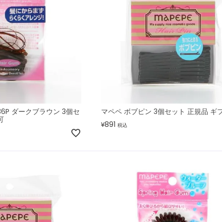
36P ダークブラウン 3個セ
マペペ ボブピン 3個セット 正規品 ギ
可
891
¥
税込