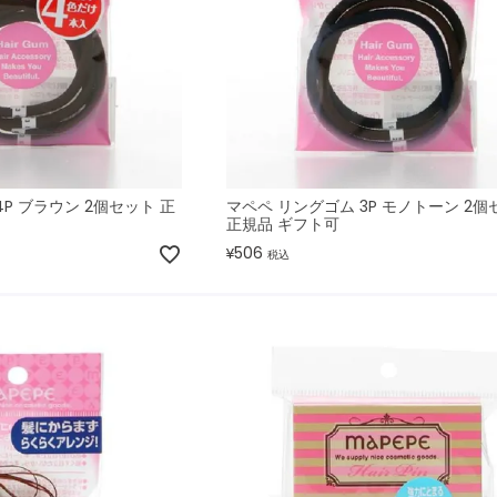
P ブラウン 2個セット 正
マペペ リングゴム 3P モノトーン 2個
正規品 ギフト可
506
¥
税込