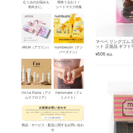
むくみのお悩みも
簡単うるおう！
前向きに。
シートマスク特集
マペペ リングゴム 
ット 正規品 ギフト
ARLIN（アプリン）
numbeuzin（ナン
バーズイン）
506
¥
税込
I'm La Floria（アイ
Femimate（フェ
ムラフロリア）
ミメイト）
商品・サービス・配送に関するお問い合わ
せ