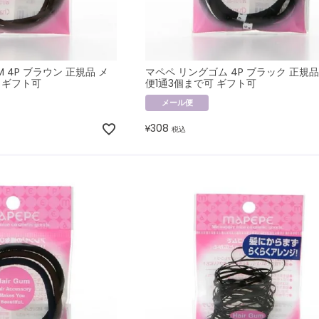
 4P ブラウン 正規品 メ
マペペ リングゴム 4P ブラック 正規品
 ギフト可
便1通3個まで可 ギフト可
メール便
308
¥
税込