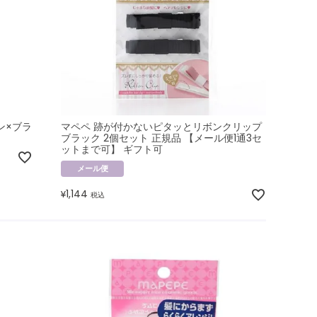
ン×ブラ
マペペ 跡が付かないピタッとリボンクリップ
ブラック 2個セット 正規品 【メール便1通3セ
ットまで可】 ギフト可
メール便
1,144
¥
税込