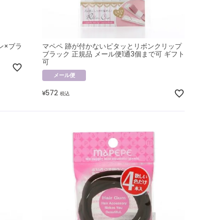
ン×ブラ
マペペ 跡が付かないピタッとリボンクリップ
ブラック 正規品 メール便1通3個まで可 ギフト
可
メール便
572
¥
税込