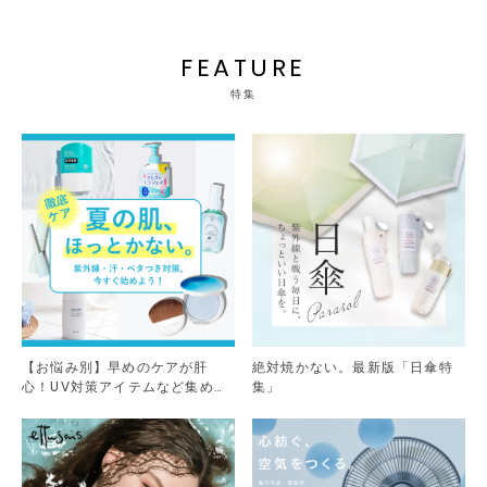
FEATURE
特集
【お悩み別】早めのケアが肝
絶対焼かない。最新版「日傘特
心！UV対策アイテムなど集めま
集」
した。