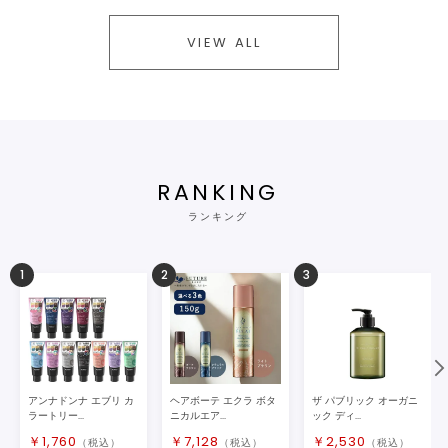
VIEW ALL
RANKING
ランキング
1
2
3
アンナドンナ エブリ カ
ヘアボーテ エクラ ボタ
ザ パブリック オーガニ
ラートリー...
ニカルエア...
ック ディ...
￥
1,760
￥
7,128
￥
2,530
（税込）
（税込）
（税込）