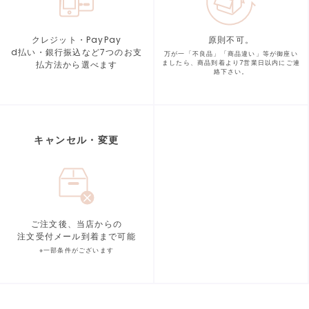
クレジット・PayPay
原則不可。
d払い・銀行振込など7つの
お支
万が一「不良品」「商品違い」等が
御座い
払方法から選べます
ましたら、商品到着より
7営業日以内にご連
絡下さい。
キャンセル・変更
ご注文後、当店からの
注文受付メール到着まで可能
※一部条件がございます