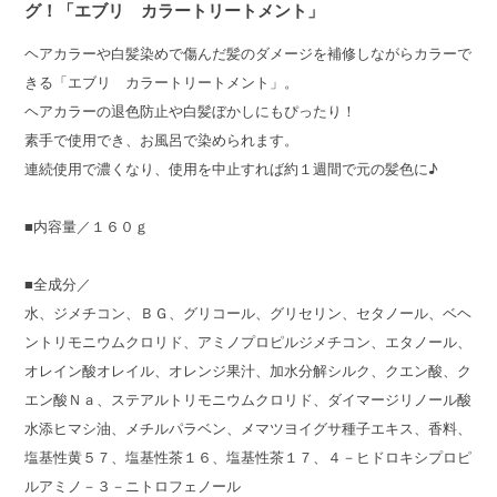
グ！「エブリ カラートリートメント」
ヘアカラーや白髪染めで傷んだ髪のダメージを補修しながらカラーで
きる「エブリ カラートリートメント」。
ヘアカラーの退色防止や白髪ぼかしにもぴったり！
素手で使用でき、お風呂で染められます。
連続使用で濃くなり、使用を中止すれば約１週間で元の髪色に♪
■内容量／１６０ｇ
■全成分／
水、ジメチコン、ＢＧ、グリコール、グリセリン、セタノール、ベヘ
ントリモニウムクロリド、アミノプロピルジメチコン、エタノール、
オレイン酸オレイル、オレンジ果汁、加水分解シルク、クエン酸、ク
エン酸Ｎａ、ステアルトリモニウムクロリド、ダイマージリノール酸
水添ヒマシ油、メチルパラベン、メマツヨイグサ種子エキス、香料、
塩基性黄５７、塩基性茶１６、塩基性茶１７、４－ヒドロキシプロピ
ルアミノ－３－ニトロフェノール