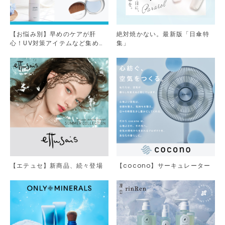
【お悩み別】早めのケアが肝
絶対焼かない。最新版「日傘特
心！UV対策アイテムなど集めま
集」
した。
【エテュセ】新商品、続々登場
【cocono】サーキュレーター