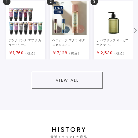
1
2
3
アンナドンナ エブリ カ
ヘアボーテ エクラ ボタ
ザ パブリック オーガニ
ラートリー...
ニカルエア...
ック ディ...
￥
1,760
￥
7,128
￥
2,530
（税込）
（税込）
（税込）
VIEW ALL
HISTORY
最近チェックした商品