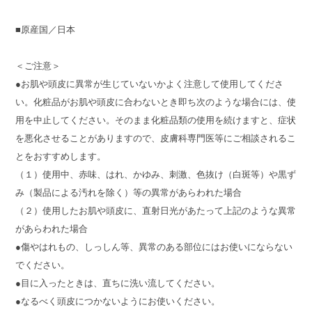
■原産国／日本
＜ご注意＞
●お肌や頭皮に異常が生じていないかよく注意して使用してくださ
い。化粧品がお肌や頭皮に合わないとき即ち次のような場合には、使
用を中止してください。そのまま化粧品類の使用を続けますと、症状
を悪化させることがありますので、皮膚科専門医等にご相談されるこ
とをおすすめします。
（１）使用中、赤味、はれ、かゆみ、刺激、色抜け（白斑等）や黒ず
み（製品による汚れを除く）等の異常があらわれた場合
（２）使用したお肌や頭皮に、直射日光があたって上記のような異常
があらわれた場合
●傷やはれもの、しっしん等、異常のある部位にはお使いにならない
でください。
●目に入ったときは、直ちに洗い流してください。
●なるべく頭皮につかないようにお使いください。