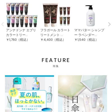
アンナドンナ エブリ
フラガール カラート
ママバター シャンプ
植
カラートリー...
リートメント ...
ー ラベンダー...
ジ
￥
1,760
（税込）
￥
4,400
（税込）
￥
1,540
（税込）
￥
FEATURE
特集