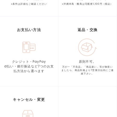
※条件は詳細をご確認ください
※沖縄本島・離島は宅配便1,100円（税込）
お支払い方法
返品・交換
クレジット・PayPay
原則不可。
d払い・銀行振込など7つの
お支
万が一「不良品」「商品違い」等が
御座い
払方法から選べます
ましたら、商品到着より
7営業日以内にご連
絡下さい。
キャンセル・変更