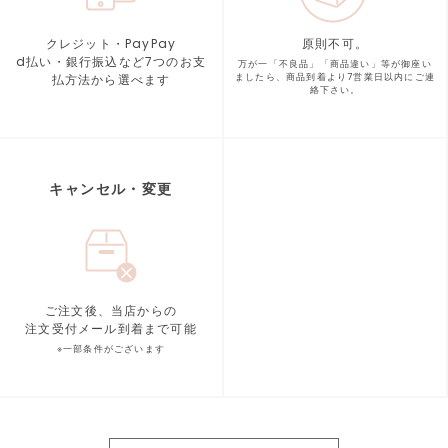
クレジット・PayPay
原則不可。
d払い・銀行振込など7つの
お支
万が一「不良品」「商品違い」等が
御座い
払方法から選べます
ましたら、商品到着より
7営業日以内にご連
絡下さい。
キャンセル・変更
ご注文後、当店からの
注文受付メール到着まで可能
※一部条件がございます