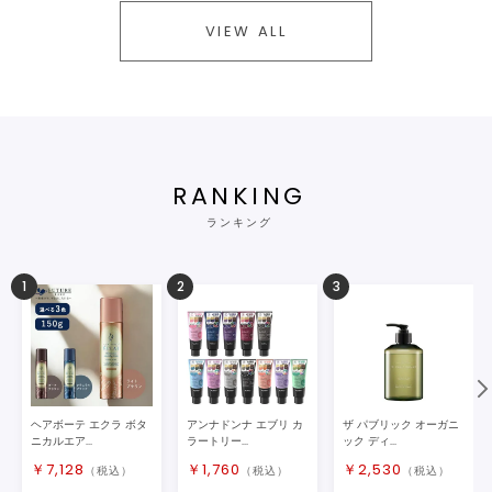
VIEW ALL
RANKING
ランキング
1
2
3
ヘアボーテ エクラ ボタ
アンナドンナ エブリ カ
ザ パブリック オーガニ
ニカルエア...
ラートリー...
ック ディ...
￥
7,128
￥
1,760
￥
2,530
（税込）
（税込）
（税込）