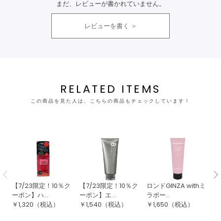
まだ、レビューが書かれていません。
レビューを書く
RELATED ITEMS
この商品を見た人は、こちらの商品もチェックしています！
【7/23限定！10％ク
【7/23限定！10％ク
ロンドGINZA withミ
【
ーポン】ハ...
ーポン】エ...
ラボー...
付
￥
1,320
（税込）
￥
1,540
（税込）
￥
1,650
（税込）
￥