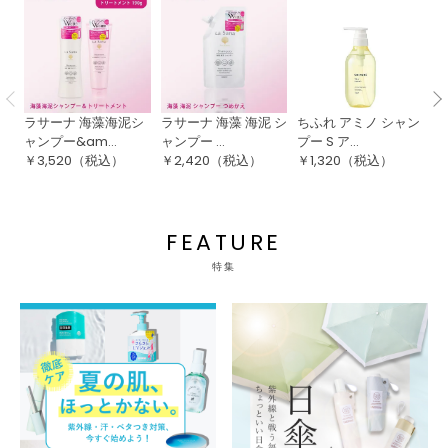
ラサーナ 海藻海泥シ
ラサーナ 海藻 海泥 シ
ちふれ アミノ シャン
リ
ャンプー&am...
ャンプー ...
プー S ア...
モ
￥
3,520
（税込）
￥
2,420
（税込）
￥
1,320
（税込）
￥
FEATURE
特集