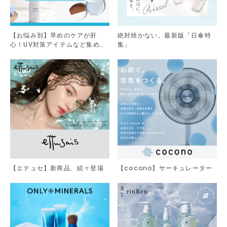
【お悩み別】早めのケアが肝
絶対焼かない。最新版「日傘特
心！UV対策アイテムなど集めま
集」
した。
【エテュセ】新商品、続々登場
【cocono】サーキュレーター