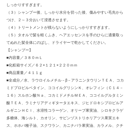
しっかりすすぎます。
（３）シャンプー後、しっかり水分を切った後、傷みやすい毛先から
つけ、２～３分おいて浸透させます。
（４）トリートメントが残らないようにしっかりすすぎます。
（５）タオルで髪を軽くふき、ヘアエッセンスを手のひらに適量取っ
てぬれた髪全体にのばし、ドライヤーで乾かしてください。
【シャンプー】
■内容量／３８０ｍＬ
■化粧箱サイズ／６２×１２１×２２０ｍｍ
■商品重量／４１１ｇ
■全成分／水、ラウロイルメチル－β－アラニンタウリンＴＥＡ、コカ
ミドプロピルベタイン、ココイルグリシンＫ、オレフィン（Ｃ１４－
１６）スルホン酸Ｎａ、コカミドメチルＭＥＡ、ココイルグルタミン
酸ＴＥＡ、ラミナリアディギタータエキス、ジヒドロキシプロピルア
ルギニンＨＣＩ、水溶性コラーゲン、オリーブ果実油、シロキクラゲ
多糖体、海シルト、カオリン、サピンヅストリホリアツス果実エキ
ス、ホホバ種子油、スクワラン、カニナバラ果実油、カラメル、クチ