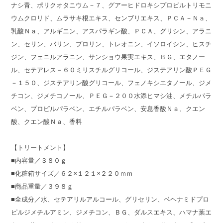
ナシ青、ポリクオタニウム－７、グアーヒドロキシプロピルトリモニ
ウムクロリド、ムラサキ根エキス、センブリエキス、ＰＣＡ－Ｎａ、
乳酸Ｎａ、アルギニン、アスパラギン酸、ＰＣＡ、グリシン、アラニ
ン、セリン、バリン、プロリン、トレオニン、イソロイシン、ヒスチ
ジン、フェニルアラニン、サンショウ果実エキス、ＢＧ、エタノー
ル、セテアレス－６０ミリスチルグリコール、ジステアリン酸ＰＥＧ
－１５０、ジステアリン酸グリコール、フェノキシエタノール、ジメ
チコン、ジメチコノール、ＰＥＧ－２００水添ヒマシ油、メチルパラ
ベン、プロピルパラベン、エチルパラベン、安息香酸Ｎａ、クエン
酸、クエン酸Ｎａ、香料
【トリートメント】
■内容量／３８０ｇ
■化粧箱サイズ／６２×１２１×２２０ｍｍ
■商品重量／３９８ｇ
■全成分／水、セテアリルアルコール、グリセリン、ベヘナミドプロ
ピルジメチルアミン、ジメチコン、ＢＧ、ダルスエキス、ハマナ葉エ