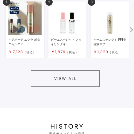
1
2
3
ヘアボーテ エクラ ボタ
ビーエスセレクト スタ
ビーエスセレクト PPT美
ニカルエア...
イリングキー...
容液スプ...
￥
7,128
￥
1,870
￥
1,320
（税込）
（税込）
（税込）
VIEW ALL
HISTORY
最近チェックした商品