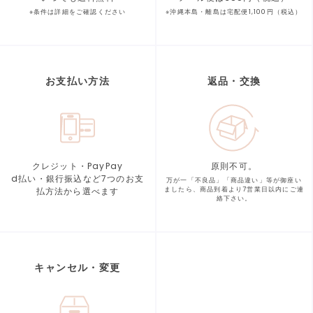
※条件は詳細をご確認ください
※沖縄本島・離島は宅配便1,100円（税込）
お支払い方法
返品・交換
クレジット・PayPay
原則不可。
d払い・銀行振込など7つの
お支
万が一「不良品」「商品違い」等が
御座い
払方法から選べます
ましたら、商品到着より
7営業日以内にご連
絡下さい。
キャンセル・変更