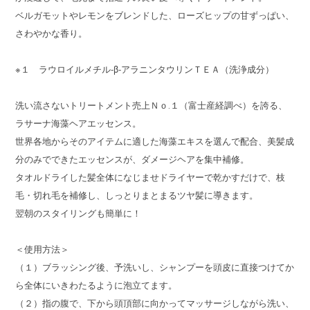
ベルガモットやレモンをブレンドした、ローズヒップの甘ずっぱい、
さわやかな香り。
※１ ラウロイルメチル‐β‐アラニンタウリンＴＥＡ（洗浄成分）
洗い流さないトリートメント売上Ｎｏ.１（富士産経調べ）を誇る、
ラサーナ海藻ヘアエッセンス。
世界各地からそのアイテムに適した海藻エキスを選んで配合、美髪成
分のみでできたエッセンスが、ダメージヘアを集中補修。
タオルドライした髪全体になじませドライヤーで乾かすだけで、枝
毛・切れ毛を補修し、しっとりまとまるツヤ髪に導きます。
翌朝のスタイリングも簡単に！
＜使用方法＞
（１）ブラッシング後、予洗いし、シャンプーを頭皮に直接つけてか
ら全体にいきわたるように泡立てます。
（２）指の腹で、下から頭頂部に向かってマッサージしながら洗い、