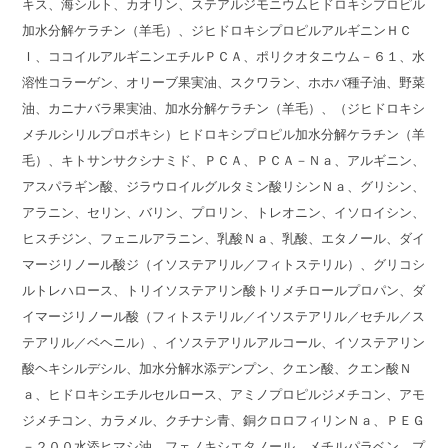
キス、海シルト、カオリン、ステアルジモニウムヒドロキシプロピル
加水分解ケラチン（羊毛）、ジヒドロキシプロピルアルギニンＨＣ
Ｉ、ココイルアルギニンエチルＰＣＡ、ポリクオタニウム－６１、水
溶性コラーゲン、オリーブ果実油、スクワラン、ホホバ種子油、野菜
油、カニナバラ果実油、加水分解ケラチン（羊毛）、（ジヒドロキシ
メチルシリルプロポキシ）ヒドロキシプロピル加水分解ケラチン（羊
毛）、キトサンサクシナミド、ＰＣＡ、ＰＣＡ－Ｎａ、アルギニン、
アスパラギン酸、ジラウロイルグルタミン酸リシンＮａ、グリシン、
アラニン、セリン、バリン、プロリン、トレオニン、イソロイシン、
ヒスチジン、フェニルアラニン、乳酸Ｎａ、乳酸、エタノール、ダイ
マージリノール酸ジ（イソステアリル／フィトステリル）、グリコシ
ルトレハロース、トリイソステアリン酸トリメチロールプロパン、ダ
イマージリノール酸（フィトステリル／イソステアリル／セチル／ス
テアリル／ベヘニル）、イソステアリルアルコール、イソステアリン
酸ヘキシルデシル、加水分解水添デンプン、クエン酸、クエン酸Ｎ
ａ、ヒドロキシエチルセルロース、アミノプロピルジメチコン、アモ
ジメチコン、カラメル、クチナシ青、銅クロロフィリンＮａ、ＰＥＧ
－２００水添ヒマシ油、フェノキシエタノール、メチルパラベン、プ