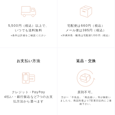
5,500円（税込）以上で、
宅配便は660円（税込）
いつでも送料無料
メール便は385円（税込）
※条件は詳細をご確認ください
※沖縄本島・離島は宅配便1,100円（税込）
お支払い方法
返品・交換
クレジット・PayPay
原則不可。
d払い・銀行振込など7つの
お支
万が一「不良品」「商品違い」等が
御座い
払方法から選べます
ましたら、商品到着より
7営業日以内にご連
絡下さい。