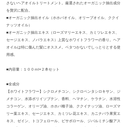
さないヘアオイルトリートメント。厳選されたオーガニック抽出成分
を贅沢に配合。
■オーガニック抽出オイル（ホホバオイル、オリーブオイル、ククイ
ナッツオイル）
■オーガニック抽出エキス（ローズマリーエキス、カミツレエキス、
セージエキス、ノバラエキス）上質なホワイトフラワーの香り。ヘア
オイルは特に傷んだ髪にオススメ。ベタつかないでしっとりとする使
用感。
■内容量：１００ｍl×２本セット
■全成分
【ホワイトフラワー】シクロメチコン、シクロペンタシロキサン、ジ
メチコン、水添ポリイソブテン、香料、ヘマチン、ケラチン、水溶性
コラーゲン、オリーブ油、ホホバ種子油、ククイナッツ油、ローズマ
リー葉エキス、セージエキス、カミツレ花エキス、カニナバラ果実エ
キス、ゼイン、トコフェロール、ビサボロール、ジパルミチン酸アス