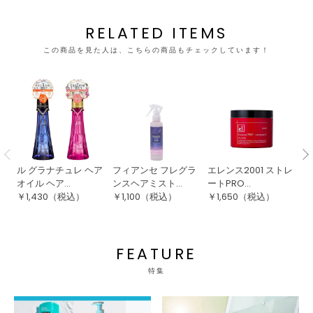
RELATED ITEMS
この商品を見た人は、こちらの商品もチェックしています！
ル グラナチュレ ヘア
フィアンセ フレグラ
エレンス2001 ストレ
ロ
オイル ヘア...
ンスヘアミスト...
ートPRO...
ラ
￥
1,430
（税込）
￥
1,100
（税込）
￥
1,650
（税込）
￥
FEATURE
特集