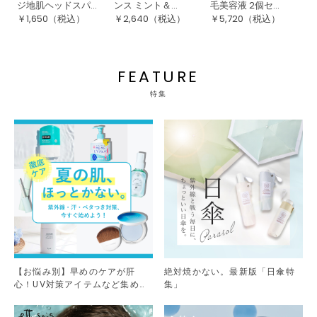
ジ地肌ヘッドスパ...
ンス ミント＆...
毛美容液 2個セ...
ス
￥
1,650
（税込）
￥
2,640
（税込）
￥
5,720
（税込）
￥
FEATURE
特集
【お悩み別】早めのケアが肝
絶対焼かない。最新版「日傘特
心！UV対策アイテムなど集めま
集」
した。