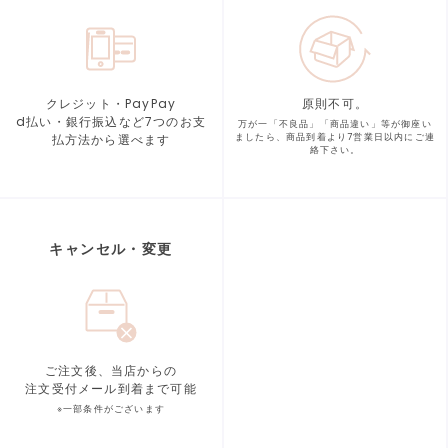
クレジット・PayPay
原則不可。
d払い・銀行振込など7つの
お支
万が一「不良品」「商品違い」等が
御座い
払方法から選べます
ましたら、商品到着より
7営業日以内にご連
絡下さい。
キャンセル・変更
ご注文後、当店からの
注文受付メール到着まで可能
※一部条件がございます