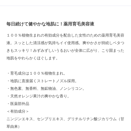
毎日続けて健やかな地肌に！薬用育毛美容液
１００％植物生まれの有効成分を配合した女性のための薬用育毛美容
液。スッとした清涼感が気持ちイイ使用感。爽やかさが持続しベタつ
きもスッキリ！みずみずしいうるおいが全体に広がり、こり固まった
地肌をやわらかくほぐします。
・育毛成分は１００％植物生まれ。
・地肌に直接届くストレートノズル採用。
・無色素、無香料、無鉱物油、ノンシリコン。
・天然オレンジ果汁の爽やかな香り。
・医薬部外品
＜有効成分＞
ニンジンエキス、センブリエキス、グリチルリチン酸ジカリウム（甘
草由来）