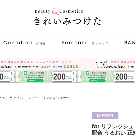
Condition
Femcare
RA
お悩み
フェムケア
ヘアケア
シャンプー・コンディショナー
日付指定可
for リフレッシ
配合 うるおい 正