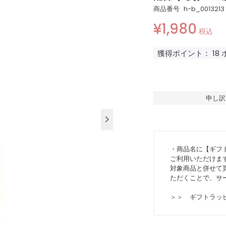
商品番号
h-b_0013213
¥
1,980
税込
獲得ポイント：
18
申し訳
・商品名に【ギフ
ご利用いただけま
対象商品と併せて買
ただくことで、サ
＞＞ ギフトラッ