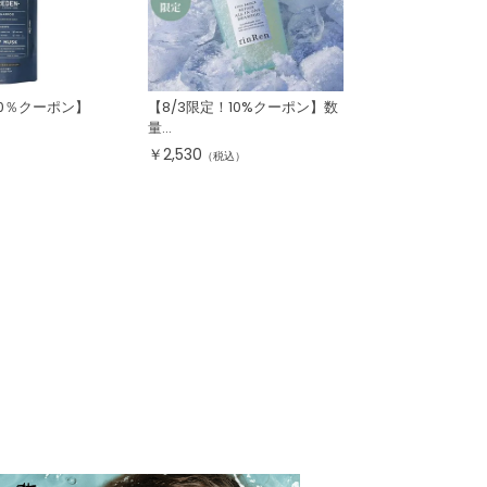
10％クーポン】
【8/3限定！10%クーポン】数
量...
￥
2,530
（税込）