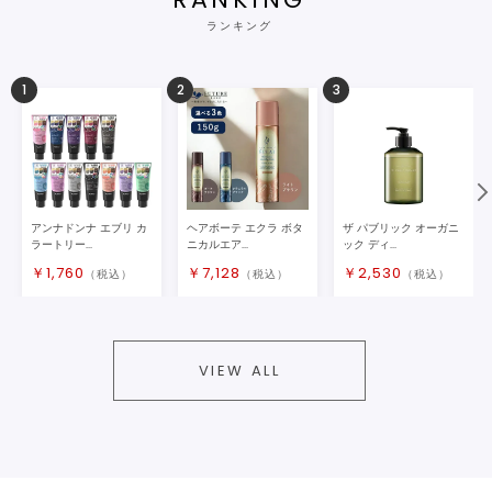
ランキング
1
2
3
アンナドンナ エブリ カ
ヘアボーテ エクラ ボタ
ザ パブリック オーガニ
ラートリー...
ニカルエア...
ック ディ...
￥
1,760
￥
7,128
￥
2,530
（税込）
（税込）
（税込）
VIEW ALL