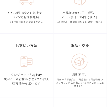
5,500円（税込）以上で、
宅配便は660円（税込）
いつでも送料無料
メール便は385円（税込）
※条件は詳細をご確認ください
※沖縄本島・離島は宅配便1,100円（税込）
お支払い方法
返品・交換
クレジット・PayPay
原則不可。
d払い・銀行振込など7つの
お支
万が一「不良品」「商品違い」等が
御座い
払方法から選べます
ましたら、商品到着より
7営業日以内にご連
絡下さい。