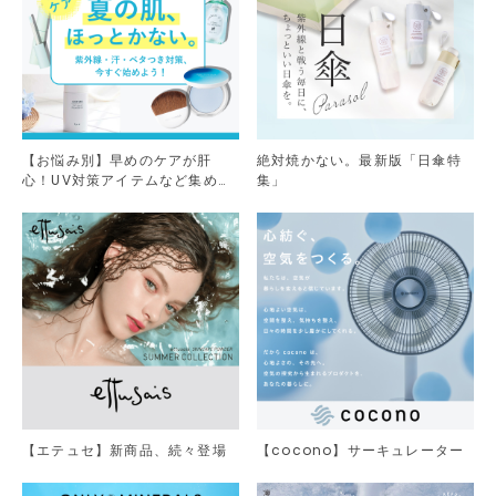
【お悩み別】早めのケアが肝
絶対焼かない。最新版「日傘特
心！UV対策アイテムなど集めま
集」
した。
【エテュセ】新商品、続々登場
【cocono】サーキュレーター