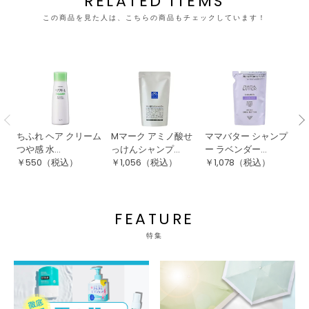
RELATED ITEMS
この商品を見た人は、こちらの商品もチェックしています！
ちふれ ヘア クリーム
Mマーク アミノ酸せ
ママバター シャンプ
ち
つや感 水...
っけんシャンプ...
ー ラベンダー...
プー
￥
550
（税込）
￥
1,056
（税込）
￥
1,078
（税込）
￥
FEATURE
特集