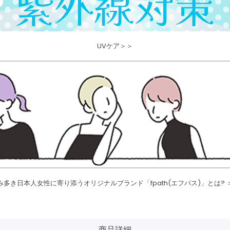
UVケア＞＞
み多き日本人女性に寄り添うオリジナルブランド「fpath(エフパス)」とは? 
商品詳細