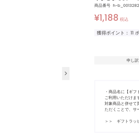
商品番号
h-b_001328
¥
1,188
税込
獲得ポイント：
11
申し訳
・商品名に【ギフ
ご利用いただけま
対象商品と併せて買
ただくことで、サ
＞＞ ギフトラッ