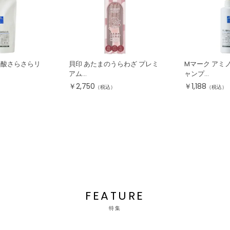
ノ酸さらさらリ
貝印 あたまのうらわざ プレミ
Mマーク アミ
アム...
ャンプ...
￥
2,750
￥
1,188
（税込）
（税込）
FEATURE
特集