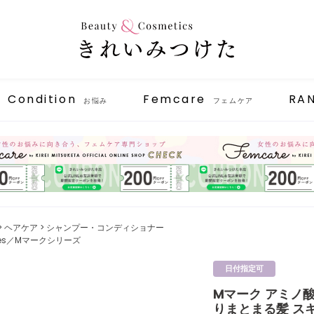
Condition
Femcare
RA
お悩み
フェムケア
ヘアケア
シャンプー・コンディショナー
eries／Mマークシリーズ
日付指定可
Mマーク アミノ酸
りまとまる髪 スキ