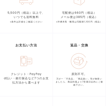
5,500円（税込）以上で、
宅配便は660円（税込）
いつでも送料無料
メール便は385円（税込）
※条件は詳細をご確認ください
※沖縄本島・離島は宅配便1,100円（税込）
お支払い方法
返品・交換
クレジット・PayPay
原則不可。
d払い・銀行振込など7つの
お支
万が一「不良品」「商品違い」等が
御座い
払方法から選べます
ましたら、商品到着より
7営業日以内にご連
絡下さい。