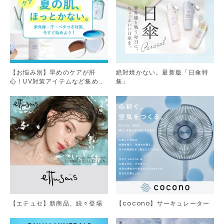
【お悩み別】早めのケアが肝
絶対焼かない。最新版「日傘特
心！UV対策アイテムなど集めま
集」
した。
【エテュセ】新商品、続々登場
【cocono】サーキュレーター