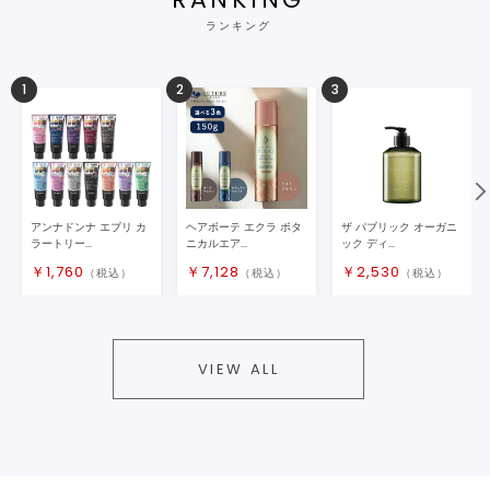
ランキング
1
2
3
アンナドンナ エブリ カ
ヘアボーテ エクラ ボタ
ザ パブリック オーガニ
ラートリー...
ニカルエア...
ック ディ...
￥
1,760
￥
7,128
￥
2,530
（税込）
（税込）
（税込）
VIEW ALL