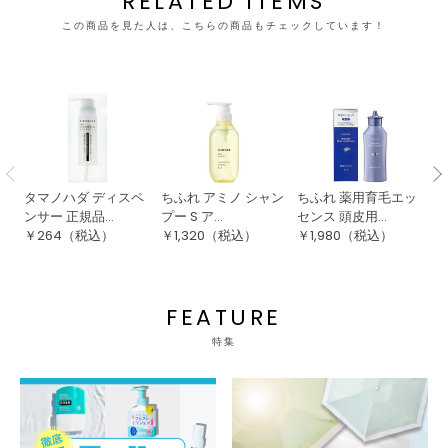
RELATED ITEMS
この商品を見た人は、こちらの商品もチェックしています！
タマノハダ ディスペ
ちふれ アミノ シャン
ちふれ 薬用育毛エッ
マ
ンサー 正規品...
プー S ア...
センス 頭皮用...
メ
￥
264
（税込）
￥
1,320
（税込）
￥
1,980
（税込）
￥
FEATURE
特集