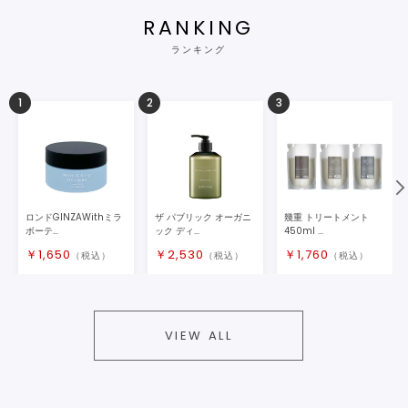
RANKING
ランキング
1
2
3
ロンドGINZAWithミラ
ザ パブリック オーガニ
幾重 トリートメント
ボーテ...
ック ディ...
450ml ...
￥
1,650
￥
2,530
￥
1,760
（税込）
（税込）
（税込）
VIEW ALL