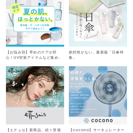
【お悩み別】早めのケアが肝
絶対焼かない。最新版「日傘特
心！UV対策アイテムなど集めま
集」
した。
【エテュセ】新商品、続々登場
【cocono】サーキュレーター