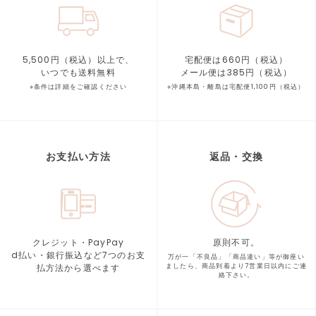
5,500円（税込）以上で、
宅配便は660円（税込）
いつでも送料無料
メール便は385円（税込）
※条件は詳細をご確認ください
※沖縄本島・離島は宅配便1,100円（税込）
お支払い方法
返品・交換
クレジット・PayPay
原則不可。
d払い・銀行振込など7つの
お支
万が一「不良品」「商品違い」等が
御座い
払方法から選べます
ましたら、商品到着より
7営業日以内にご連
絡下さい。