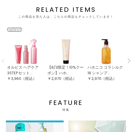
RELATED ITEMS
この商品を見た人は、こちらの商品もチェックしています！
オルビス ヘアケア
【8/3限定！10%クー
ハホニコ コラシルク
サ
3STEPセット...
ポン】ハホ...
18 シャンプ...
ン
￥
3,960
（税込）
￥
2,970
（税込）
￥
2,970
（税込）
￥
FEATURE
特集