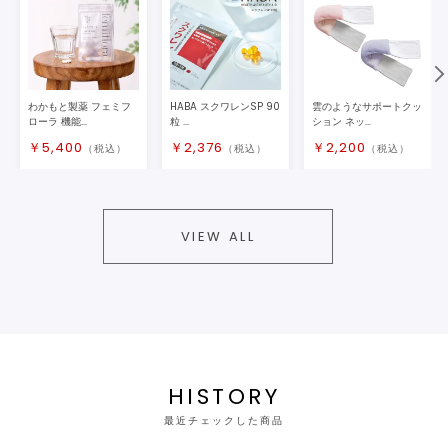
わかもと製薬 フェミフ
HABA スクワレンSP 90
雲のようなサポートクッ
ローラ 機能...
粒 ...
ション ネッ...
￥
5,400
￥
2,376
￥
2,200
（税込）
（税込）
（税込）
VIEW ALL
HISTORY
最近チェックした商品