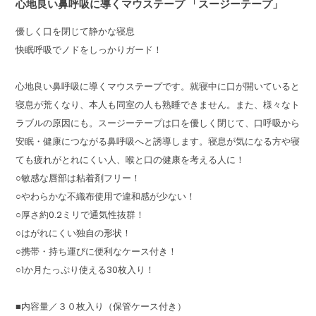
心地良い鼻呼吸に導くマウステープ 「スージーテープ」
優しく口を閉じて静かな寝息
快眠呼吸でノドをしっかりガード！
心地良い鼻呼吸に導くマウステープです。就寝中に口が開いていると
寝息が荒くなり、本人も同室の人も熟睡できません。また、様々なト
ラブルの原因にも。スージーテープは口を優しく閉じて、口呼吸から
安眠・健康につながる鼻呼吸へと誘導します。寝息が気になる方や寝
ても疲れがとれにくい人、喉と口の健康を考える人に！
○敏感な唇部は粘着剤フリー！
○やわらかな不織布使用で違和感が少ない！
○厚さ約0.2ミリで通気性抜群！
○はがれにくい独自の形状！
○携帯・持ち運びに便利なケース付き！
○1か月たっぷり使える30枚入り！
■内容量／３０枚入り（保管ケース付き）