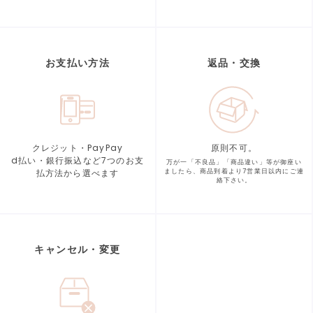
お支払い方法
返品・交換
クレジット・PayPay
原則不可。
d払い・銀行振込など7つの
お支
万が一「不良品」「商品違い」等が
御座い
払方法から選べます
ましたら、商品到着より
7営業日以内にご連
絡下さい。
キャンセル・変更