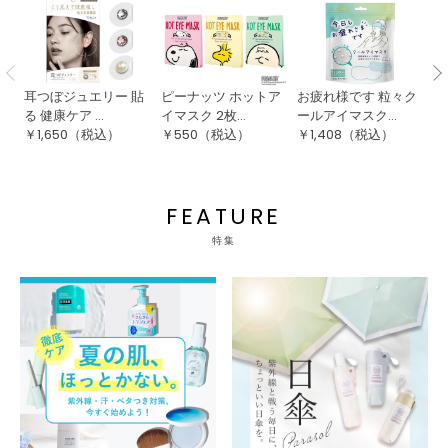
耳つぼジュエリー 貼
ピーナッツ ホットア
お疲れ様です 粒々ク
u
る 健康ケア ...
イマスク 2枚...
ールアイマスク...
チ
￥
1,650
（税込）
￥
550
（税込）
￥
1,408
（税込）
￥
FEATURE
特集