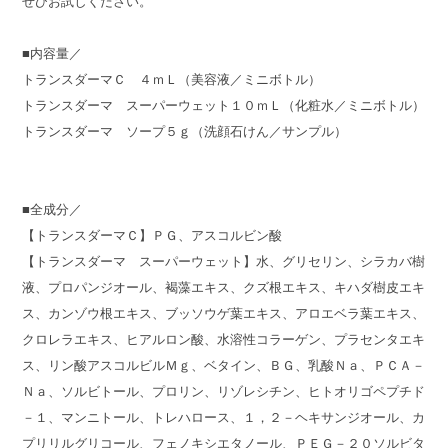
ぜひお試しください。
■内容量／
トランスダーマＣ ４ｍＬ（美容液／ミニボトル）
トランスダーマ スーパーウェット１０ｍＬ（化粧水／ミニボトル）
トランスダーマ ソープ５ｇ（洗顔石けん／サンプル）
■全成分／
【トランスダーマＣ】ＰＧ、アスコルビン酸
【トランスダーマ スーパーウェット】水、グリセリン、シラカバ樹
液、プロパンジオール、褐藻エキス、クズ根エキス、キハダ樹皮エキ
ス、カンゾウ根エキス、ブッソウゲ葉エキス、アロエベラ葉エキス、
クロレラエキス、ヒアルロン酸、水溶性コラーゲン、プラセンタエキ
ス、リン酸アスコルビルＭｇ、ベタイン、ＢＧ、乳酸Ｎａ、ＰＣＡ－
Ｎａ、ソルビトール、プロリン、リゾレシチン、ヒトオリゴペプチド
－１、マンニトール、トレハロース、１，２－ヘキサンジオール、カ
プリリルグリコール、フェノキシエタノール、ＰＥＧ－２０ソルビタ