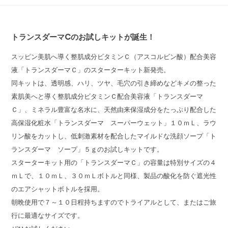
トランスダーマCのお試しキットが誕生！
スッピン美肌へ導く整肌成分ビタミンＣ（アスコルビン酸）配合美容
液「トランスダーマＣ」のスターターキット新発売。
同キットは、透明感、ハリ、ツヤ、毛穴の引き締めなどキメの整った
素肌美へと導く整肌成分ビタミンＣ配合美容液「トランスダーマ
Ｃ」、ミネラル豊富な名水に、天然由来保湿成分をたっぷり配合した
高保湿化粧水「トランスダーマ スーパーウェット」１０ｍＬ、ラウ
リン酸をカットし、低刺激素材を配合したマイルドな洗顔ソープ「ト
ランスダーマ ソープ」５ｇのお試しキットです。
スターターキット用の「トランスダーマＣ」の容量は特別サイズの４
ｍＬで、１０ｍＬ、３０ｍＬボトルと同様、製品の酸化を防ぐ遮光性
のエアシャットボトルを採用。
朝晩使用で７～１０日程持ちますのでトライアルとして、またはご旅
行に最適なサイズです。