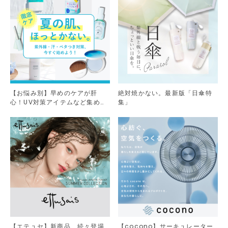
【お悩み別】早めのケアが肝
絶対焼かない。最新版「日傘特
心！UV対策アイテムなど集めま
集」
した。
【エテュセ】新商品、続々登場
【cocono】サーキュレーター