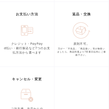
お支払い方法
返品・交換
クレジット・PayPay
原則不可。
d払い・銀行振込など7つの
お支
万が一「不良品」「商品違い」等が
御座い
払方法から選べます
ましたら、商品到着より
7営業日以内にご連
絡下さい。
キャンセル・変更
ご注文後、当店からの