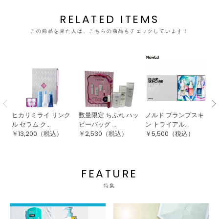
RELATED ITEMS
この商品を見た人は、こちらの商品もチェックしています！
ヒカリミライ リンク
数量限定 ちふれ ハッ
ノルド プランプスキ
【
ル セラム ク...
ピーバッグ ...
ン トライアル...
ー
￥
13,200
（税込）
￥
2,530
（税込）
￥
5,500
（税込）
￥
FEATURE
特集