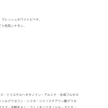
、フレッシュホワイトピーチ。
てり色気シナモン。
クス・トリエチルヘキサノイン・アルミナ・合成フルオロ
キシルグリセリン・シリカ・ジイソステアリン酸グリセ
化スズ・水酸化Ａｌ・フェノキシエタノール・マイカ・