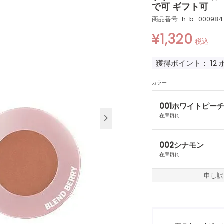
で可 ギフト可
商品番号
h-b_000984
¥
1,320
税込
獲得ポイント：
12
カラー
001ホワイトピー
在庫切れ
002シナモン
在庫切れ
申し訳