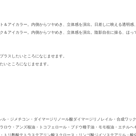
ト＆アイカラー。内側からツヤめき、立体感を演出。日差しに映える透明感
ク＆アイカラー。内側からツヤめき、立体感を演出。陰影自在に操る、ほっ
プラスしたいところになじませます。
たいところになじませます。
シル・ジメチコン・ダイマージリノール酸ダイマージリノレイル・合成ワッ
ラロウ・アンズ核油・トコフェロール・ブドウ種子油・モモ核油・エチルヘ
・トリ酢酸テトラステアリン酸スクロース・リンゴ酸ジイソステアリル・酸