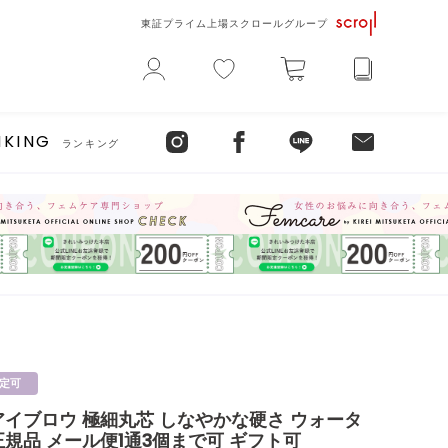
東証プライム上場スクロールグループ
NKING
ランキング
定可
アイブロウ 極細丸芯 しなやかな硬さ ウォータ
規品 メール便1通3個まで可 ギフト可