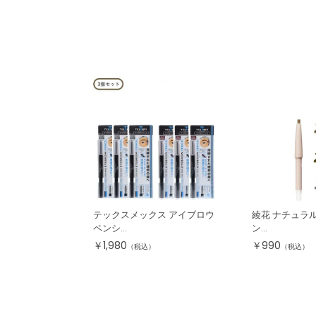
テックスメックス アイブロウ
綾花 ナチュラル
ペンシ...
ン...
￥
1,980
￥
990
（税込）
（税込）