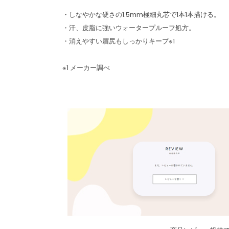
・しなやかな硬さの1.5mm極細丸芯で1本1本描ける。
・汗、皮脂に強いウォータープルーフ処方。
・消えやすい眉尻もしっかりキープ※1
※1 メーカー調べ