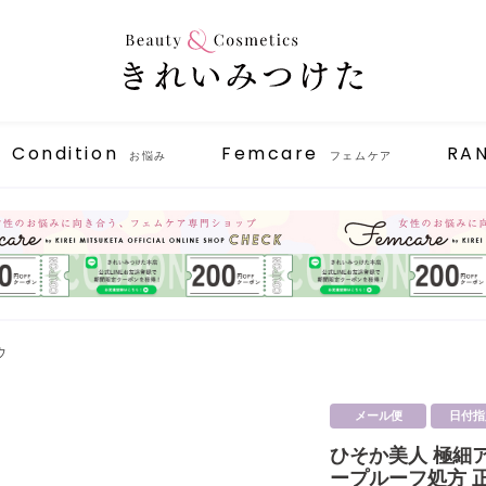
Condition
Femcare
RA
お悩み
フェムケア
ウ
メール便
日付指
ひそか美人 極細
ープルーフ処方 正