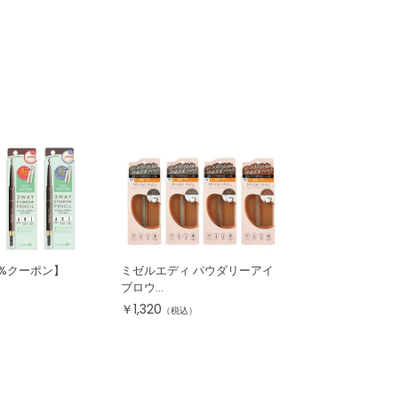
0%クーポン】
ミゼルエディ パウダリーアイ
ブロウ...
￥
1,320
（税込）